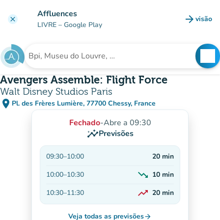
Ir para o conteúdo principal
Affluences
arrow_forward
visão
clear
(novo 
LIVRE
– Google Play
search
See
Procura uma instituição
Avengers Assemble: Flight Force
Walt Disney Studios Paris
place
Pl. des Frères Lumière, 77700 Chessy, France
(abrir no Google Maps)
(novo separador)
Fechado
-
Abre a 09:30
insights
Previsões
09:30
–
10:00
20
min
trending_down
10:00
–
10:30
10
min
Decrescente
trending_up
10:30
–
11:30
20
min
Em alta
Veja todas as previsões
arrow_forward