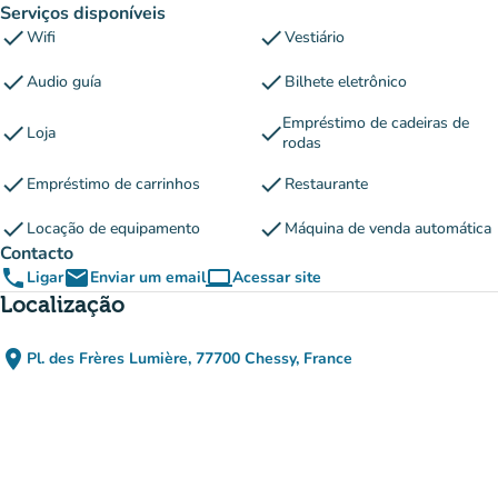
Serviços disponíveis
check
check
Wifi
Vestiário
check
check
Audio guía
Bilhete eletrônico
Empréstimo de cadeiras de
check
check
Loja
rodas
check
check
Empréstimo de carrinhos
Restaurante
check
check
Locação de equipamento
Máquina de venda automática
Contacto
phone
email
computer
Ligar
Enviar um email
Acessar site
(novo separador)
Localização
place
Pl. des Frères Lumière, 77700 Chessy, France
(abrir no Google Maps)
(novo separador)