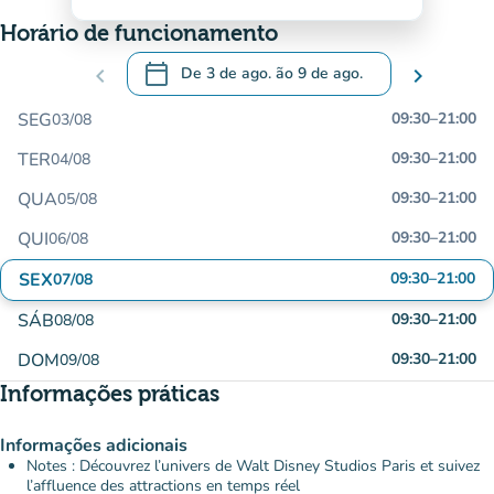
Horário de funcionamento
calendar_today
chevron_left
De
3 de ago.
ão
9 de ago.
chevron_right
.
Abra o calendário para alterar as datas
SEG
09:30
–
21:00
03/08
TER
09:30
–
21:00
04/08
QUA
09:30
–
21:00
05/08
QUI
09:30
–
21:00
06/08
SEX
09:30
–
21:00
07/08
SÁB
09:30
–
21:00
08/08
DOM
09:30
–
21:00
09/08
Informações práticas
Informações adicionais
Notes : Découvrez l’univers de Walt Disney Studios Paris et suivez
l’affluence des attractions en temps réel