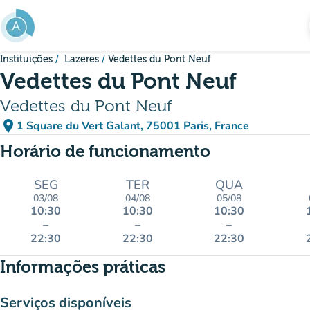
Ir para o conteúdo principal
Instituições
Lazeres
Vedettes du Pont Neuf
Vedettes du Pont Neuf
Vedettes du Pont Neuf
place
1 Square du Vert Galant, 75001 Paris, France
(abrir no Google Maps)
(novo separador)
Horário de funcionamento
SEG
TER
QUA
03/08
04/08
05/08
10:30
10:30
10:30
–
–
–
22:30
22:30
22:30
Informações práticas
Serviços disponíveis