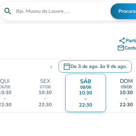
search
Procura
Procura uma instituição
share
Part
mail_outline
Cont
calendar_today
De
3 de ago.
ão
9 de ago.
chevron_left
c
.
Abra o calendário para alterar a
QUI
SEX
DOM
SÁB
06/08
07/08
09/08
08/08
10:30
10:30
10:30
10:30
–
–
–
–
22:30
22:30
22:30
22:30