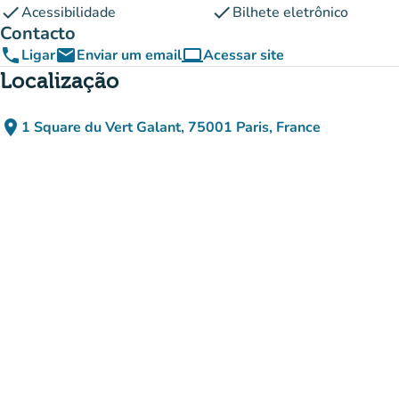
check
check
Acessibilidade
Bilhete eletrônico
Contacto
phone
email
computer
Ligar
Enviar um email
Acessar site
(novo separador)
Localização
place
1 Square du Vert Galant, 75001 Paris, France
(abrir no Google Maps)
(novo separador)