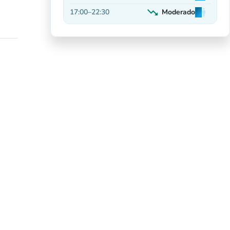
Em alta
trending_down
17:00
–
22:30
Moderado
man
man
man
Decrescente