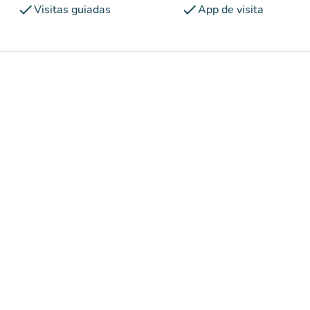
check
check
Visitas guiadas
App de visita