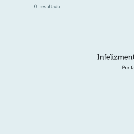
0
resultado
Infelizment
Por f