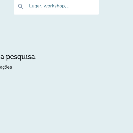
Lugar, workshop, ...
search
ua pesquisa.
mações