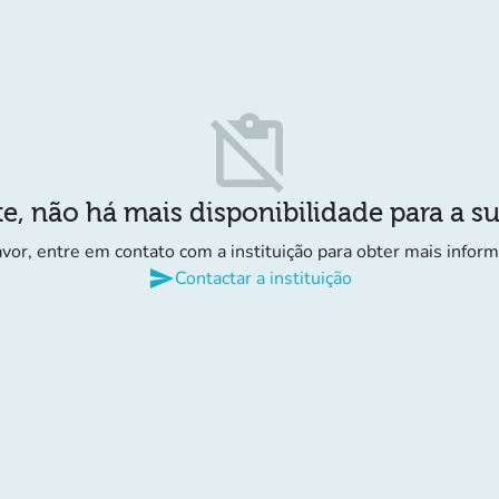
content_paste_off
e, não há mais disponibilidade para a s
avor, entre em contato com a instituição para obter mais infor
send
Contactar a instituição