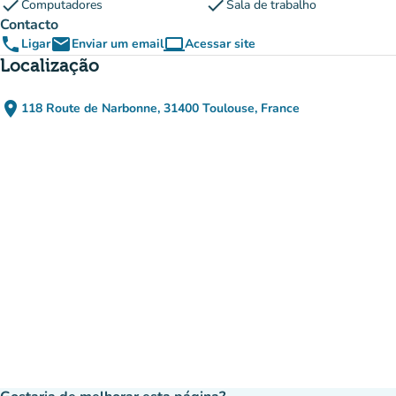
check
check
Computadores
Sala de trabalho
Contacto
phone
email
computer
Ligar
Enviar um email
Acessar site
(novo separador)
Localização
place
118 Route de Narbonne, 31400 Toulouse, France
(abrir no Google Maps)
(novo separador)