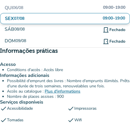
QUI
09:00
–
19:00
06/08
SEX
09:00
–
19:00
07/08
SÁB
08/08
door_front
Fechado
DOM
09/08
door_front
Fechado
Informações práticas
Acesso
Conditions d'accès : Accès libre
Informações adicionais
Possibilité d'emprunt des livres : Nombre d'emprunts illimités. Prêts
d'une durée de trois semaines, renouvelables une fois.
Accès au catalogue :
Plus d'informations
Nombre de places assises : 900
Serviços disponíveis
check
check
Acessibilidade
Impressoras
check
check
Tomadas
Wifi