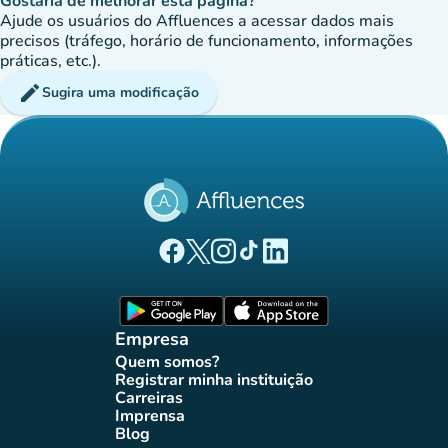
Gostaria de melhorar esta página?
Ajude os usuários do Affluences a acessar dados mais
precisos (tráfego, horário de funcionamento, informações
práticas, etc.).
edit
Sugira uma modificação
(novo separador)
(novo separador)
(novo separador)
(novo separador)
(novo separador)
Página Facebook Affluences
Página Twitter Affluences
Página Instagram Affluences
Página TikTok Affluences
Página LinkedIn Affluenc
(novo separador)
(novo separador
Empresa
Quem somos?
(novo separador)
Registrar minha instituição
(novo separador)
Carreiras
(novo separador)
Imprensa
(novo separador)
Blog
(novo separador)