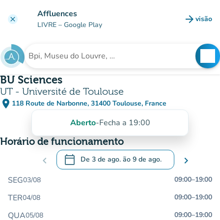
Ir para o conteúdo principal
Affluences
arrow_forward
visão
clear
(novo 
LIVRE
– Google Play
search
See
Procura uma instituição
BU Sciences
UT - Université de Toulouse
place
118 Route de Narbonne, 31400 Toulouse, France
(abrir no Google Maps)
(novo separador)
Aberto
-
Fecha a 19:00
Horário de funcionamento
calendar_today
chevron_left
De
3 de ago.
ão
9 de ago.
chevron_right
.
Abra o calendário para alterar as datas
SEG
09:00
–
19:00
03/08
TER
09:00
–
19:00
04/08
QUA
09:00
–
19:00
05/08