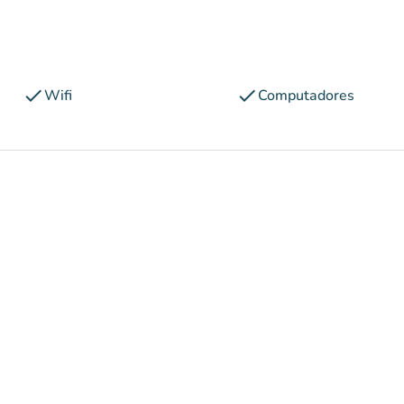
check
check
Wifi
Computadores