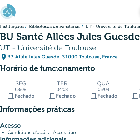
Ir para o conteúdo principal
Instituições
Bibliotecas universitárias
UT - Université de Toulou
BU Santé Allées Jules Guesde
UT - Université de Toulouse
place
37 Allée Jules Guesde, 31000 Toulouse, France
(abrir no Google Maps)
(novo separador)
Horário de funcionamento
SEG
TER
QUA
03/08
04/08
05/08
door_front
door_front
door_front
door_front
Fechado
Fechado
Fechado
Informações práticas
Acesso
Conditions d'accès : Accès libre
Informações adicionais