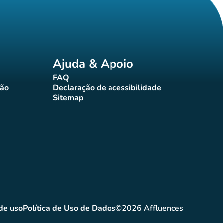
Ajuda & Apoio
FAQ
(novo separador)
ção
Declaração de acessibilidade
rador)
(novo separador)
Sitemap
(novo separador)
de uso
Política de Uso de Dados
©2026 Affluences
novo separador)
(novo separador)