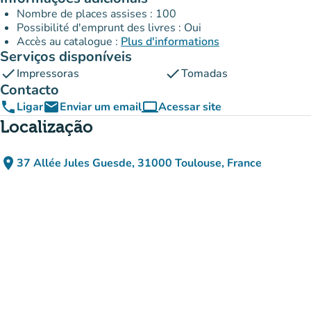
Nombre de places assises : 100
Possibilité d'emprunt des livres : Oui
Accès au catalogue :
Plus d'informations
Serviços disponíveis
check
check
Impressoras
Tomadas
Contacto
phone
email
computer
Ligar
Enviar um email
Acessar site
(novo separador)
Localização
place
37 Allée Jules Guesde, 31000 Toulouse, France
(abrir no Google Maps)
(novo separador)