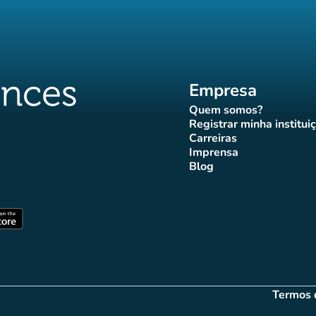
Empresa
Quem somos?
(novo separador)
Registrar minha institui
(novo sepa
Carreiras
(novo separador)
Imprensa
r)
ador)
eparador)
o separador)
novo separador)
(novo separador)
Blog
ffluences
 Affluences
agram Affluences
TikTok Affluences
na LinkedIn Affluences
(novo separador)
arador)
(novo separador)
Termos 
(