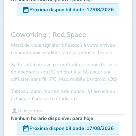
date_range
Próxima disponibilidade
:
17/08/2026
Coworking : Red Space
Merci de vous signaler à l'accueil à votre arrivée,
d'annuler voir modifier la réservation si besoin.
Salle collaborative permettant de connecter vos
équipements (ou PC en pret à la BU) pour une
diffusion sans fil : PC, Mac, mobile (Androïd, IOS).
Tableau blanc, feutres à demander à l'accueil en
échange d'une carte étudiante.
person
6
assentos
Nenhum horário disponível para hoje
date_range
Próxima disponibilidade
:
17/08/2026