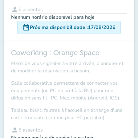
person
6
assentos
Nenhum horário disponível para hoje
date_range
Próxima disponibilidade
:
17/08/2026
Coworking : Orange Space
Merci de vous signaler à votre arrivée, d'annuler et
de modifier la réservation si besoin.
Salle collaborative permettant de connecter vos
équipements (ou PC en pret à la BU) pour une
diffusion sans fil : PC, Mac, mobile (Androïd, IOS).
Tableau blanc, feutres à l'accueil en échange d'une
carte étudiante (comme pour PC portable).
person
6
assentos
Nenhum horário disponível para hoje