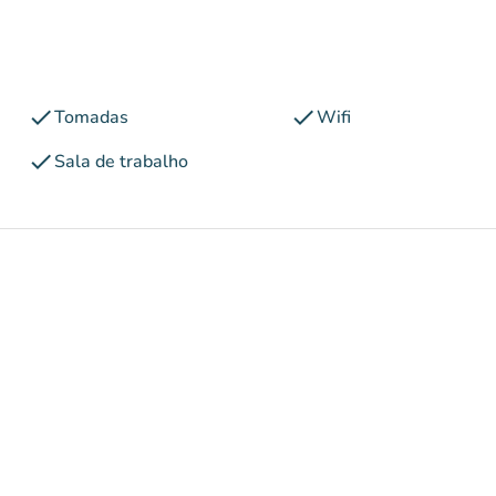
check
check
Tomadas
Wifi
check
Sala de trabalho