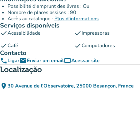
Possibilité d'emprunt des livres : Oui
Nombre de places assises : 90
Accès au catalogue :
Plus d'informations
Serviços disponíveis
check
check
Acessibilidade
Impressoras
check
check
Café
Computadores
Contacto
phone
email
computer
Ligar
Enviar um email
Acessar site
(novo separador)
Localização
place
30 Avenue de l'Observatoire, 25000 Besançon, France
(abrir no Google Maps)
(novo separador)