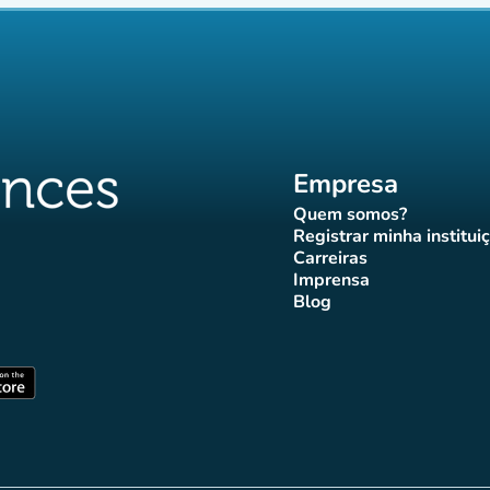
Empresa
Quem somos?
(novo separador)
Registrar minha institui
(novo sepa
Carreiras
(novo separador)
Imprensa
r)
ador)
eparador)
o separador)
novo separador)
(novo separador)
Blog
ffluences
 Affluences
agram Affluences
TikTok Affluences
na LinkedIn Affluences
(novo separador)
arador)
(novo separador)