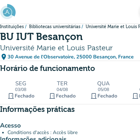
Ir para o conteúdo principal
Instituições
Bibliotecas universitárias
Université Marie et Louis 
BU IUT Besançon
Université Marie et Louis Pasteur
place
30 Avenue de l'Observatoire, 25000 Besançon, France
(abrir no Google Maps)
(novo separador)
Horário de funcionamento
SEG
TER
QUA
03/08
04/08
05/08
door_front
door_front
door_front
door_front
Fechado
Fechado
Fechado
Informações práticas
Acesso
Conditions d'accès : Accès libre
Informações adicionais