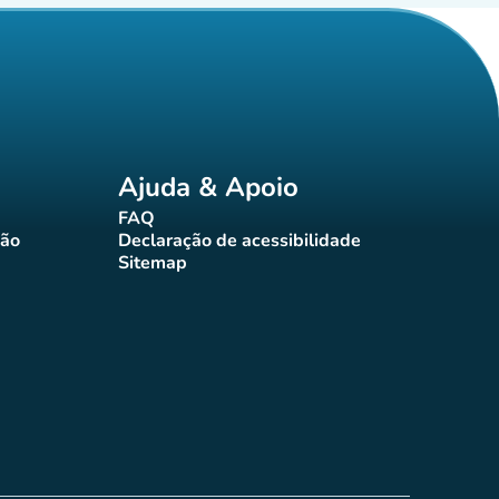
Ajuda & Apoio
FAQ
(novo separador)
ção
Declaração de acessibilidade
rador)
(novo separador)
Sitemap
(novo separador)