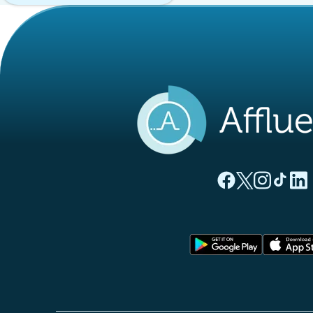
(novo separado
(novo separ
(novo s
(nov
(
Página Facebook A
Página Twitter
Página Inst
Página 
Pági
(novo sep