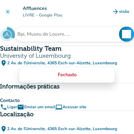
Ir para o conteúdo principal
Affluences
arrow_forward
visão
clear
(novo 
LIVRE
– Google Play
search
See
Procura uma instituição
Sustainability Team
University of Luxembourg
place
2 Av. de l'Universite, 4365 Esch-sur-Alzette, Luxembourg
(abrir no Google Maps)
(novo separador)
Fechado
Informações práticas
Contacto
phone
email
computer
Ligar
Enviar um email
Acessar site
(novo separador)
Localização
place
2 Av. de l'Universite, 4365 Esch-sur-Alzette, Luxembourg
(abrir no Google Maps)
(novo separador)