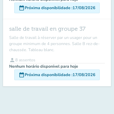
date_range
Próxima disponibilidade
:
17/08/2026
salle de travail en groupe 37
Salle de travail à réserver par un usager
pour un
groupe minimum de 4 personnes.
Salle B rez-de-
chaussée. Tableau blanc.
person
8
assentos
Nenhum horário disponível para hoje
date_range
Próxima disponibilidade
:
17/08/2026