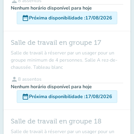
person
8
assentos
Nenhum horário disponível para hoje
date_range
Próxima disponibilidade
:
17/08/2026
Salle de travail en groupe 17
Salle de travail à réserver par un usager
pour un
groupe minimum de 4 personnes
. Salle A rez-de-
chaussée. Tableau blanc
person
8
assentos
Nenhum horário disponível para hoje
date_range
Próxima disponibilidade
:
17/08/2026
Salle de travail en groupe 18
Salle de travail à réserver par un usager
pour un