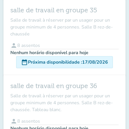
salle de travail en groupe 35
Salle de travail à réserver par un usager
pour un
groupe minimum de 4 personnes.
Salle B rez-de-
chaussée
person
8
assentos
Nenhum horário disponível para hoje
date_range
Próxima disponibilidade
:
17/08/2026
salle de travail en groupe 36
Salle de travail à réserver par un usager
pour un
groupe minimum de 4 personnes
. Salle B rez-de-
chaussée. Tableau blanc.
person
8
assentos
Nenhum horário disponível para hoje