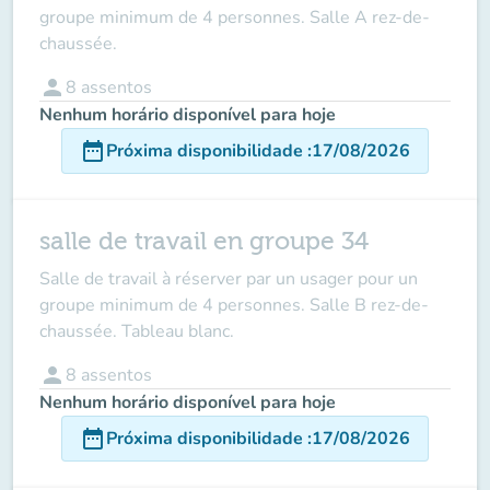
groupe minimum de 4 personn
es. Salle A rez-de-
chaussée.
person
8
assentos
Nenhum horário disponível para hoje
date_range
Próxima disponibilidade
:
17/08/2026
salle de travail en groupe 34
Salle de travail à réserver par un usager
pour un
groupe minimum de 4 personnes.
Salle B rez-de-
chaussée. Tableau blanc.
person
8
assentos
Nenhum horário disponível para hoje
date_range
Próxima disponibilidade
:
17/08/2026