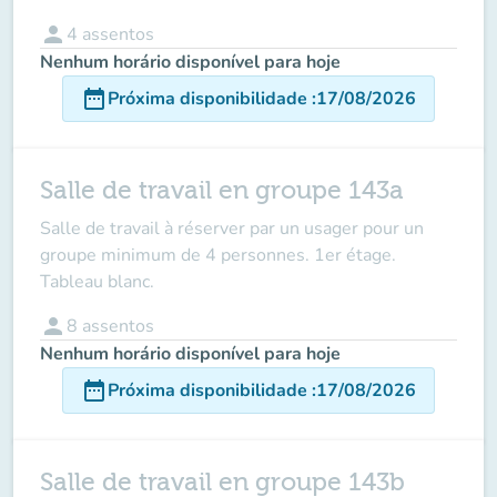
person
4
assentos
Nenhum horário disponível para hoje
date_range
Próxima disponibilidade
:
17/08/2026
Salle de travail en groupe 143a
Salle de travail à réserver par un usager
pour un
groupe minimum de 4 personnes.
1er étage.
Tableau blanc.
person
8
assentos
Nenhum horário disponível para hoje
date_range
Próxima disponibilidade
:
17/08/2026
Salle de travail en groupe 143b