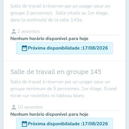
Salle de travail à réserver par un usager
pour un
groupe 2 personnes.
Salle située au 1er étage,
dans la continuité de la salle 143a.
person
2
assentos
Nenhum horário disponível para hoje
date_range
Próxima disponibilidade
:
17/08/2026
Salle de travail en groupe 145
Salle de travail à réserver par un usager
pour un
groupe minimum de 5 personnes
. 1er étage. Grand
écran sur roulettes et tableau blanc.
person
10
assentos
Nenhum horário disponível para hoje
date_range
Próxima disponibilidade
:
17/08/2026