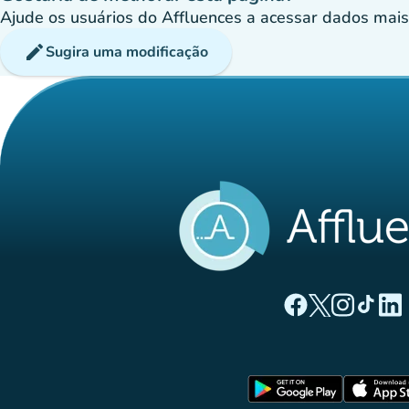
Ajude os usuários do Affluences a acessar dados mais p
edit
Sugira uma modificação
(novo separado
(novo separ
(novo s
(nov
(
Página Facebook A
Página Twitter
Página Inst
Página 
Pági
(novo sep