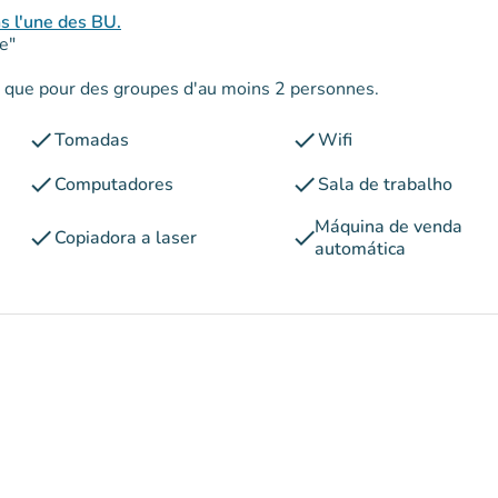
ns l'une des BU.
e"
es que pour des groupes d'au moins 2 personnes.
check
check
Tomadas
Wifi
check
check
Computadores
Sala de trabalho
Máquina de venda
check
check
Copiadora a laser
automática