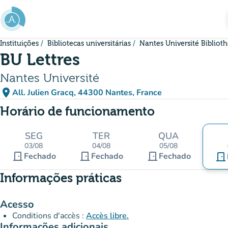
Ir para o conteúdo principal
Instituições
Bibliotecas universitárias
Nantes Université Bibliot
BU Lettres
Nantes Université
place
All. Julien Gracq, 44300 Nantes, France
(abrir no Google Maps)
(novo separador)
Horário de funcionamento
SEG
TER
QUA
03/08
04/08
05/08
door_front
door_front
door_front
Fechado
Fechado
Fechado
door_front
Informações práticas
Acesso
Conditions d'accès :
Accès libre.
Informações adicionais