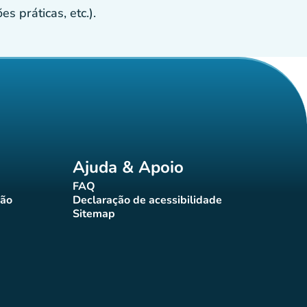
s práticas, etc.).
Ajuda & Apoio
FAQ
(novo separador)
ção
Declaração de acessibilidade
rador)
(novo separador)
Sitemap
(novo separador)