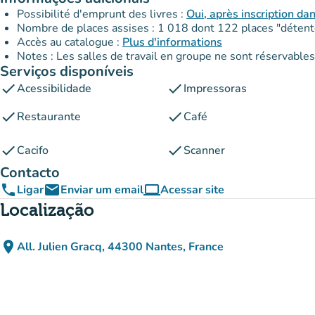
Possibilité d'emprunt des livres :
Oui, après inscription da
Nombre de places assises : 1 018 dont 122 places "détent
Accès au catalogue :
Plus d'informations
Notes : Les salles de travail en groupe ne sont réservabl
Serviços disponíveis
check
check
Acessibilidade
Impressoras
check
check
Restaurante
Café
check
check
Cacifo
Scanner
Contacto
phone
email
computer
Ligar
Enviar um email
Acessar site
(novo separador)
Localização
place
All. Julien Gracq, 44300 Nantes, France
(abrir no Google Maps)
(novo separador)