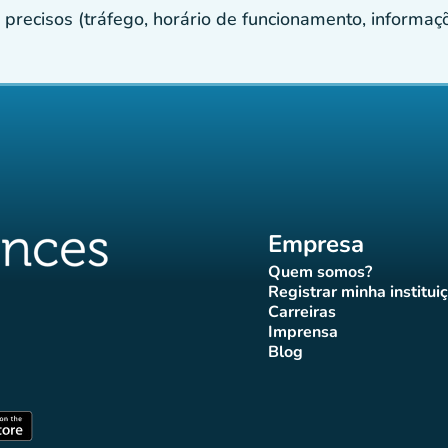
recisos (tráfego, horário de funcionamento, informaçõe
Empresa
Quem somos?
(novo separador)
Registrar minha institui
(novo sepa
Carreiras
(novo separador)
Imprensa
r)
ador)
eparador)
o separador)
novo separador)
(novo separador)
Blog
ffluences
 Affluences
agram Affluences
TikTok Affluences
na LinkedIn Affluences
(novo separador)
arador)
(novo separador)