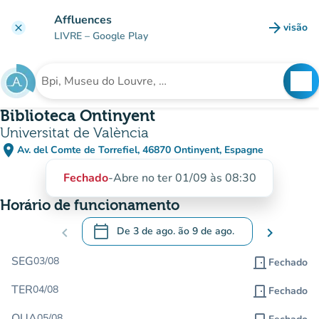
Ir para o conteúdo principal
Affluences
arrow_forward
visão
clear
(novo 
LIVRE
– Google Play
search
See
Procura uma instituição
Biblioteca Ontinyent
Universitat de València
place
Av. del Comte de Torrefiel, 46870 Ontinyent, Espagne
(abrir no Google Maps)
(novo separador)
Fechado
-
Abre no ter 01/09 às 08:30
Horário de funcionamento
calendar_today
chevron_left
De
3 de ago.
ão
9 de ago.
chevron_right
.
Abra o calendário para alterar as datas
SEG
03/08
door_front
Fechado
TER
04/08
door_front
Fechado
QUA
05/08