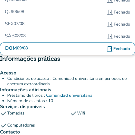
door_front
Fechado
QUI
06/08
door_front
Fechado
SEX
07/08
door_front
Fechado
SÁB
08/08
door_front
Fechado
DOM
09/08
door_front
Fechado
Informações práticas
Acesso
Condiciones de acceso : Comunidad universitaria en periodos de
apertura extraordinaria
Informações adicionais
Préstamo de libros :
Comunidad universitaria
Número de asientos : 10
Serviços disponíveis
check
check
Tomadas
Wifi
check
Computadores
Contacto