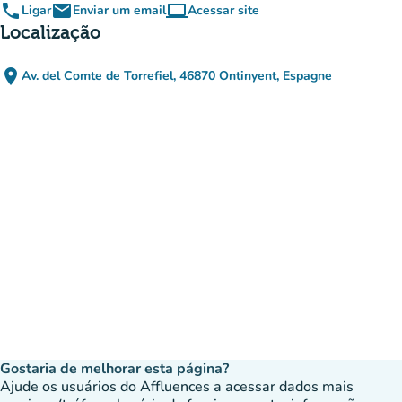
phone
email
computer
Ligar
Enviar um email
Acessar site
(novo separador)
Localização
place
Av. del Comte de Torrefiel, 46870 Ontinyent, Espagne
(abrir no Google Maps)
(novo separador)
Gostaria de melhorar esta página?
Ajude os usuários do Affluences a acessar dados mais