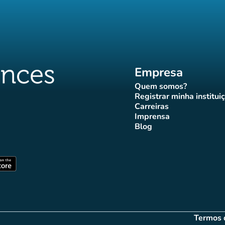
Empresa
Quem somos?
(novo separador)
Registrar minha institui
(novo sepa
Carreiras
(novo separador)
Imprensa
r)
ador)
eparador)
o separador)
novo separador)
(novo separador)
Blog
ffluences
 Affluences
agram Affluences
TikTok Affluences
na LinkedIn Affluences
(novo separador)
arador)
(novo separador)
Termos 
(