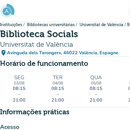
Ir para o conteúdo principal
Instituições
Bibliotecas universitárias
Universitat de València
B
Biblioteca Socials
Universitat de València
place
Avinguda dels Tarongers, 46022 València, Espagne
(abrir no Google Maps)
(novo separador)
Horário de funcionamento
SEG
TER
QUA
03/08
04/08
05/08
08:15
08:15
08:15
–
–
–
21:00
21:00
21:00
Informações práticas
Acesso