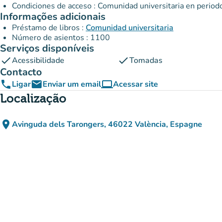
Condiciones de acceso : Comunidad universitaria en periodo
Informações adicionais
Préstamo de libros :
Comunidad universitaria
Número de asientos : 1100
Serviços disponíveis
check
check
Acessibilidade
Tomadas
Contacto
phone
email
computer
Ligar
Enviar um email
Acessar site
(novo separador)
Localização
place
Avinguda dels Tarongers, 46022 València, Espagne
(abrir no Google Maps)
(novo separador)