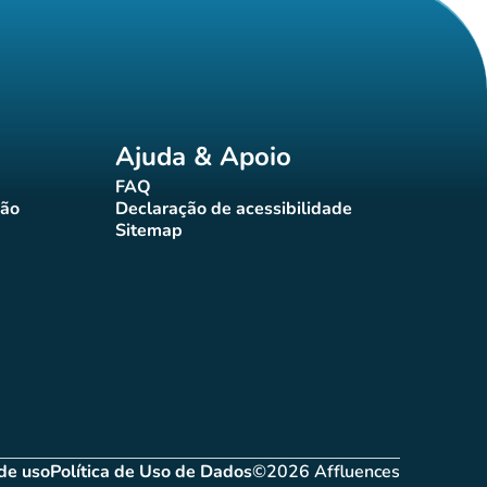
Ajuda & Apoio
FAQ
(novo separador)
ção
Declaração de acessibilidade
rador)
(novo separador)
Sitemap
(novo separador)
de uso
Política de Uso de Dados
©2026 Affluences
novo separador)
(novo separador)