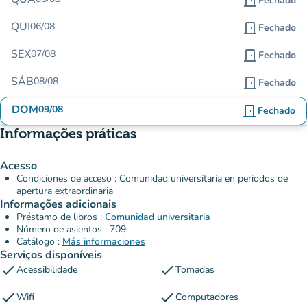
door_front
Fechado
QUI
06/08
door_front
Fechado
SEX
07/08
door_front
Fechado
SÁB
08/08
door_front
Fechado
DOM
09/08
door_front
Fechado
Informações práticas
Acesso
Condiciones de acceso : Comunidad universitaria en periodos de
apertura extraordinaria
Informações adicionais
Préstamo de libros :
Comunidad universitaria
Número de asientos : 709
Catálogo :
Más informaciones
Serviços disponíveis
check
check
Acessibilidade
Tomadas
check
check
Wifi
Computadores