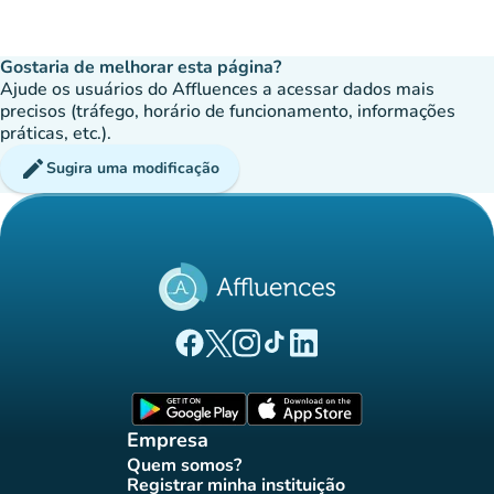
Gostaria de melhorar esta página?
Ajude os usuários do Affluences a acessar dados mais
precisos (tráfego, horário de funcionamento, informações
práticas, etc.).
edit
Sugira uma modificação
(novo separador)
(novo separador)
(novo separador)
(novo separador)
(novo separador)
Página Facebook Affluences
Página Twitter Affluences
Página Instagram Affluences
Página TikTok Affluences
Página LinkedIn Affluenc
(novo separador)
(novo separador
Empresa
Quem somos?
(novo separador)
Registrar minha instituição
(novo separador)