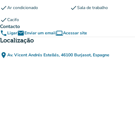
check
check
Ar condicionado
Sala de trabalho
check
Cacifo
Contacto
phone
email
computer
Ligar
Enviar um email
Acessar site
(novo separador)
Localização
place
Av. Vicent Andrés Estellés, 46100 Burjasot, Espagne
(abrir no Google Maps)
(novo separador)