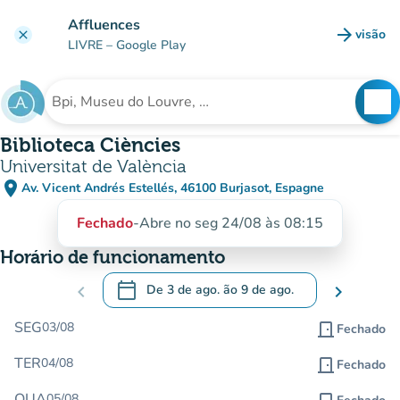
Ir para o conteúdo principal
Affluences
arrow_forward
visão
clear
(novo 
LIVRE
– Google Play
search
See
Procura uma instituição
Biblioteca Ciències
Universitat de València
place
Av. Vicent Andrés Estellés, 46100 Burjasot, Espagne
(abrir no Google Maps)
(novo separador)
Fechado
-
Abre no seg 24/08 às 08:15
Horário de funcionamento
calendar_today
chevron_left
De
3 de ago.
ão
9 de ago.
chevron_right
.
Abra o calendário para alterar as datas
SEG
03/08
door_front
Fechado
TER
04/08
door_front
Fechado
QUA
05/08