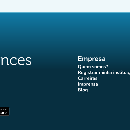
Empresa
Quem somos?
(novo separador)
Registrar minha institui
(novo sepa
Carreiras
(novo separador)
Imprensa
r)
ador)
eparador)
o separador)
novo separador)
(novo separador)
Blog
ffluences
 Affluences
agram Affluences
TikTok Affluences
na LinkedIn Affluences
(novo separador)
arador)
(novo separador)