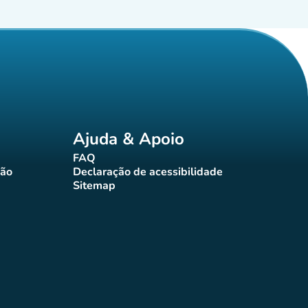
Ajuda & Apoio
FAQ
(novo separador)
ção
Declaração de acessibilidade
rador)
(novo separador)
Sitemap
(novo separador)