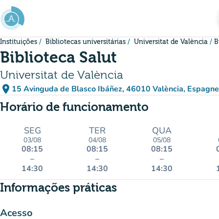
Ir para o conteúdo principal
Instituições
Bibliotecas universitárias
Universitat de València
B
Biblioteca Salut
Universitat de València
place
15 Avinguda de Blasco Ibáñez, 46010 València, Espagne
(abrir no Google Maps)
(novo separador)
Horário de funcionamento
SEG
TER
QUA
03/08
04/08
05/08
08:15
08:15
08:15
–
–
–
14:30
14:30
14:30
Informações práticas
Acesso