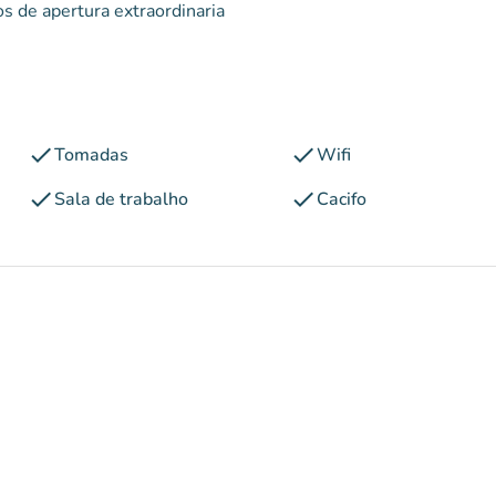
s de apertura extraordinaria
check
check
Tomadas
Wifi
check
check
Sala de trabalho
Cacifo