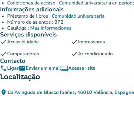
Condiciones de acceso : Comunidad universitaria en periodo
Informações adicionais
Préstamo de libros :
Comunidad universitaria
Número de asientos : 372
Catálogo :
Más informaciones
Serviços disponíveis
check
check
Acessibilidade
Impressoras
check
check
Computadores
Ar condicionado
Contacto
phone
email
computer
Ligar
Enviar um email
Acessar site
(novo separador)
Localização
place
15 Avinguda de Blasco Ibáñez, 46010 València, Espagne
(abrir no Google Maps)
(novo separador)