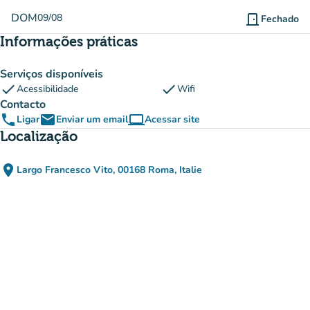
DOM
09/08
door_front
Fechado
Informações práticas
Serviços disponíveis
check
check
Acessibilidade
Wifi
Contacto
phone
email
computer
Ligar
Enviar um email
Acessar site
(novo separador)
Localização
place
Largo Francesco Vito, 00168 Roma, Italie
(abrir no Google Maps)
(novo separador)