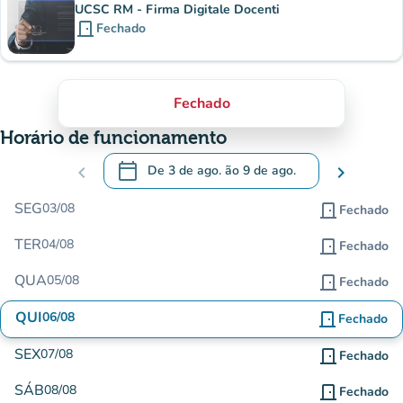
UCSC RM - Firma Digitale Docenti
door_front
Fechado
Fechado
Horário de funcionamento
calendar_today
chevron_left
De
3 de ago.
ão
9 de ago.
chevron_right
.
Abra o calendário para alterar as datas
SEG
03/08
door_front
Fechado
TER
04/08
door_front
Fechado
QUA
05/08
door_front
Fechado
QUI
06/08
door_front
Fechado
SEX
07/08
door_front
Fechado
SÁB
08/08
door_front
Fechado