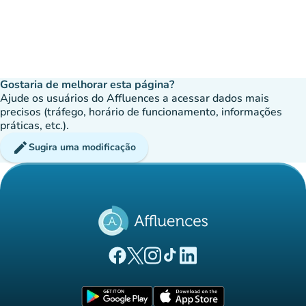
Gostaria de melhorar esta página?
Ajude os usuários do Affluences a acessar dados mais
precisos (tráfego, horário de funcionamento, informações
práticas, etc.).
edit
Sugira uma modificação
(novo separador)
(novo separador)
(novo separador)
(novo separador)
(novo separador)
Página Facebook Affluences
Página Twitter Affluences
Página Instagram Affluences
Página TikTok Affluences
Página LinkedIn Affluenc
(novo separador)
(novo separador