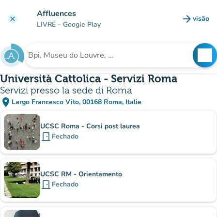
Ir para o conteúdo principal
Affluences
arrow_forward
visão
clear
(novo 
LIVRE
– Google Play
search
See
Procura uma instituição
Università Cattolica - Servizi Roma
Servizi presso la sede di Roma
place
Largo Francesco Vito, 00168 Roma, Italie
(abrir no Google Maps)
(novo separador)
Subinstituições
UCSC Roma - Corsi post laurea
door_front
Fechado
UCSC RM - Orientamento
door_front
Fechado