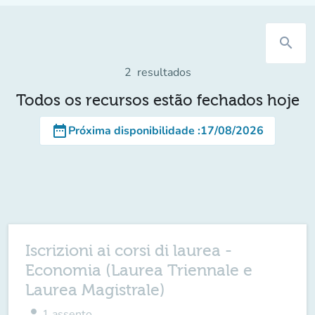
search
2
resultados
Todos os recursos estão fechados hoje
date_range
Próxima disponibilidade
:
17/08/2026
Iscrizioni ai corsi di laurea -
Economia (Laurea Triennale e
Laurea Magistrale)
person
1
assento