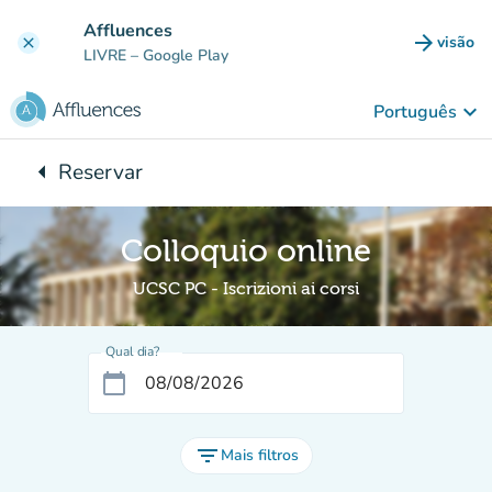
Ir para o conteúdo principal
Affluences
arrow_forward
visão
clear
(novo 
LIVRE
– Google Play
keyboard_arrow_down
Português
arrow_left
Reservar
Voltar para:
Colloquio online
UCSC PC - Iscrizioni ai corsi
Qual dia?
calendar_today
filter_list
Mais filtros