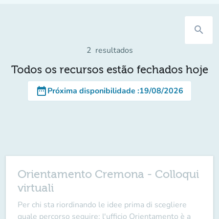
search
2
resultados
Todos os recursos estão fechados hoje
date_range
Próxima disponibilidade
:
19/08/2026
Orientamento Cremona - Colloqui
virtuali
Per chi sta riordinando le idee prima di scegliere
quale percorso seguire: l'ufficio Orientamento è a