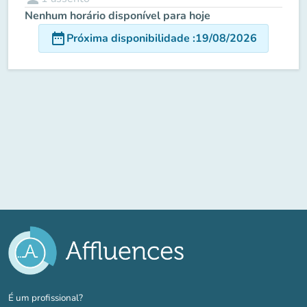
Nenhum horário disponível para hoje
date_range
Próxima disponibilidade
:
19/08/2026
(novo separador)
É um profissional?