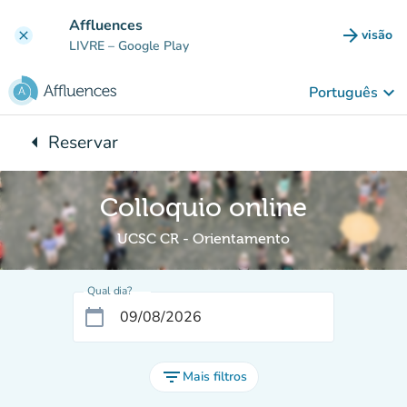
Ir para o conteúdo principal
Affluences
arrow_forward
visão
clear
(novo 
LIVRE
– Google Play
keyboard_arrow_down
Português
arrow_left
Reservar
Voltar para:
Colloquio online
UCSC CR - Orientamento
Qual dia?
calendar_today
filter_list
Mais filtros