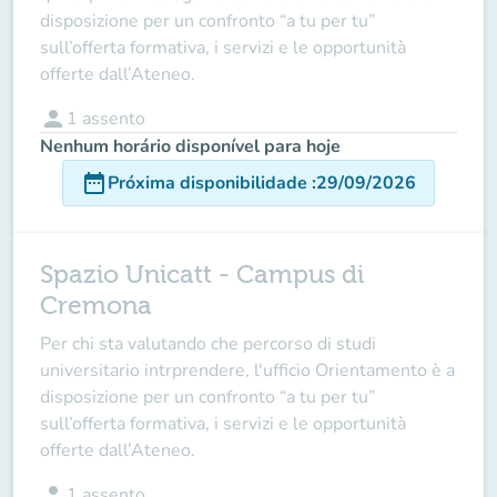
disposizione per un confronto “a tu per tu”
sull’offerta formativa, i servizi e le opportunità
offerte dall’Ateneo.
person
1
assento
Nenhum horário disponível para hoje
date_range
Próxima disponibilidade
:
29/09/2026
Spazio Unicatt - Campus di
Cremona
Per chi sta valutando che percorso di studi
universitario intrprendere, l'ufficio Orientamento è a
disposizione per un confronto “a tu per tu”
sull’offerta formativa, i servizi e le opportunità
offerte dall’Ateneo.
person
1
assento