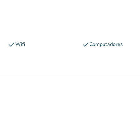
check
check
Wifi
Computadores