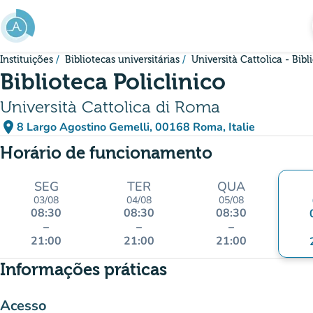
Ir para o conteúdo principal
Instituições
Bibliotecas universitárias
Università Cattolica - Bib
Biblioteca Policlinico
Università Cattolica di Roma
place
8 Largo Agostino Gemelli, 00168 Roma, Italie
(abrir no Google Maps)
(novo separador)
Horário de funcionamento
SEG
TER
QUA
03/08
04/08
05/08
08:30
08:30
08:30
–
–
–
21:00
21:00
21:00
Informações práticas
Acesso