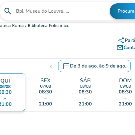
search
Procura
Procura uma instituição
lioteca Roma
Biblioteca Policlinico
share
Part
mail_outline
Cont
calendar_today
De
3 de ago.
ão
9 de ago.
chevron_left
c
.
Abra o calendário para alterar a
SEX
SÁB
DOM
QUI
07/08
08/08
09/08
06/08
08:30
08:30
08:30
08:30
–
–
–
–
21:00
21:00
21:00
21:00