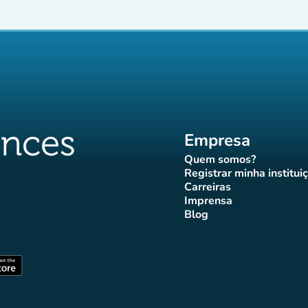
Empresa
Quem somos?
(novo separador)
Registrar minha institui
(novo sepa
Carreiras
(novo separador)
Imprensa
r)
ador)
eparador)
o separador)
novo separador)
(novo separador)
Blog
ffluences
 Affluences
agram Affluences
TikTok Affluences
na LinkedIn Affluences
(novo separador)
arador)
(novo separador)