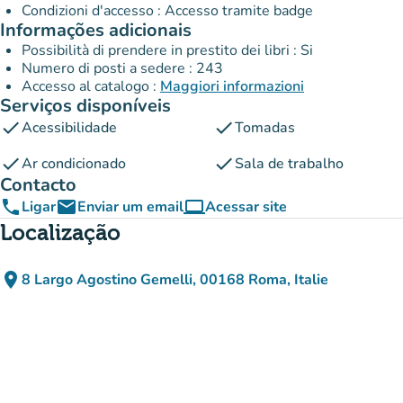
Condizioni d'accesso : Accesso tramite badge
Informações adicionais
Possibilità di prendere in prestito dei libri : Si
Numero di posti a sedere : 243
Accesso al catalogo :
Maggiori informazioni
Serviços disponíveis
check
check
Acessibilidade
Tomadas
check
check
Ar condicionado
Sala de trabalho
Contacto
phone
email
computer
Ligar
Enviar um email
Acessar site
(novo separador)
Localização
place
8 Largo Agostino Gemelli, 00168 Roma, Italie
(abrir no Google Maps)
(novo separador)