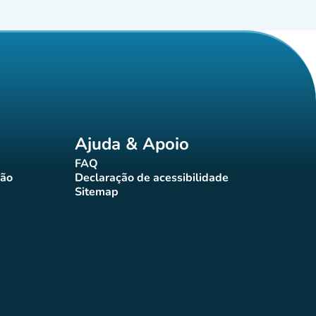
Ajuda & Apoio
FAQ
(novo separador)
ção
Declaração de acessibilidade
rador)
(novo separador)
Sitemap
(novo separador)