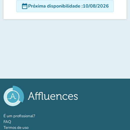
date_range
Próxima disponibilidade
:
10/08/2026
(novo separador)
É um profissional?
FAQ
Termos de uso