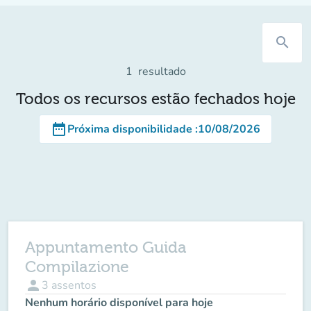
search
1
resultado
Todos os recursos estão fechados hoje
date_range
Próxima disponibilidade
:
10/08/2026
Appuntamento Guida
Compilazione
person
3
assentos
Nenhum horário disponível para hoje