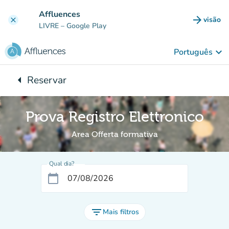
Ir para o conteúdo principal
Affluences
arrow_forward
visão
clear
(novo 
LIVRE
– Google Play
keyboard_arrow_down
Português
arrow_left
Reservar
Voltar para:
Prova Registro Elettronico
Area Offerta formativa
Qual dia?
calendar_today
filter_list
Mais filtros