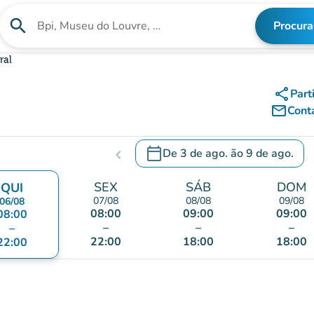
search
Procura
Procura uma instituição
ral
share
Part
mail_outline
Cont
calendar_today
De
3 de ago.
ão
9 de ago.
chevron_left
c
.
Abra o calendário para alterar a
SEX
SÁB
DOM
QUI
07/08
08/08
09/08
06/08
08:00
09:00
09:00
08:00
–
–
–
–
22:00
18:00
18:00
22:00