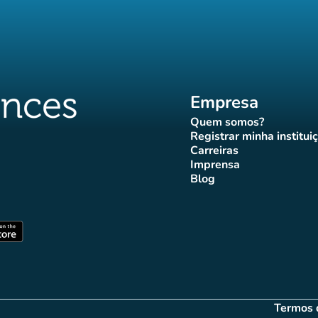
Empresa
Quem somos?
(novo separador)
Registrar minha institui
(novo sepa
Carreiras
(novo separador)
Imprensa
r)
ador)
eparador)
o separador)
novo separador)
(novo separador)
Blog
ffluences
 Affluences
agram Affluences
TikTok Affluences
na LinkedIn Affluences
(novo separador)
arador)
(novo separador)
Termos 
(