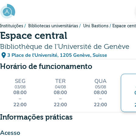
Ir para o conteúdo principal
Instituições
Bibliotecas universitárias
Uni Bastions
Espace cent
Espace central
Bibliothèque de l'Université de Genève
place
3 Place de l'Université, 1205 Genève, Suisse
(abrir no Google Maps)
(novo separador)
Horário de funcionamento
SEG
TER
QUA
03/08
04/08
05/08
08:00
08:00
08:00
–
–
–
22:00
22:00
22:00
Informações práticas
Acesso