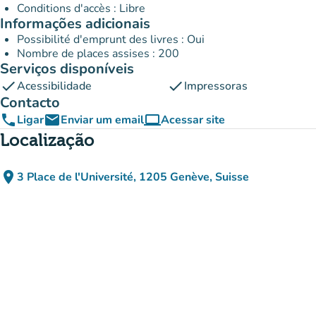
Conditions d'accès : Libre
Informações adicionais
Possibilité d'emprunt des livres : Oui
Nombre de places assises : 200
Serviços disponíveis
check
check
Acessibilidade
Impressoras
Contacto
phone
email
computer
Ligar
Enviar um email
Acessar site
(novo separador)
Localização
place
3 Place de l'Université, 1205 Genève, Suisse
(abrir no Google Maps)
(novo separador)