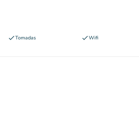
check
check
Tomadas
Wifi