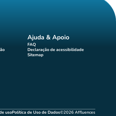
Ajuda & Apoio
FAQ
(novo separador)
ção
Declaração de acessibilidade
rador)
(novo separador)
Sitemap
(novo separador)
de uso
Política de Uso de Dados
©2026 Affluences
novo separador)
(novo separador)