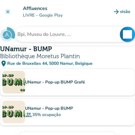
Ir para o conteúdo principal
Affluences
arrow_forward
visão
clear
(novo 
LIVRE
– Google Play
search
See
Procura uma instituição
UNamur - BUMP
Bibliothèque Moretus Plantin
place
Rue de Bruxelles 44, 5000 Namur, Belgique
(abrir no Google Maps)
(novo separador)
Subinstituições
UNamur - Pop-up BUMP Grafé
UNamur - Pop-up BUMP
group
35%
ocupação