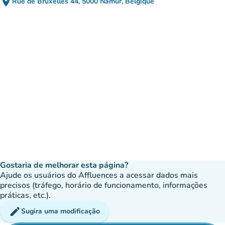
place
Rue de Bruxelles 44, 5000 Namur, Belgique
(abrir no Google Maps)
(novo separador)
Gostaria de melhorar esta página?
Ajude os usuários do Affluences a acessar dados mais
precisos (tráfego, horário de funcionamento, informações
práticas, etc.).
edit
Sugira uma modificação