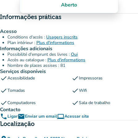
Aberto
Informações práticas
Acesso
Conditions d'accès :
Usagers inscrits
Plan intérieur :
Plus d'informations
Informações adicionais
Possibilité d'emprunt des livres :
Oui
Accès au catalogue :
Plus d'informations
Nombre de places assises : 81
Serviços disponíveis
check
check
Acessibilidade
Impressoras
check
check
Tomadas
Wifi
check
check
Computadores
Sala de trabalho
Contacto
phone
email
computer
Ligar
Enviar um email
Acessar site
(novo separador)
Localização