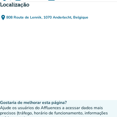
(novo separador)
Localização
place
808 Route de Lennik, 1070 Anderlecht, Belgique
(abrir no Google Maps)
(novo separador)
Gostaria de melhorar esta página?
Ajude os usuários do Affluences a acessar dados mais
precisos (tráfego, horário de funcionamento, informações