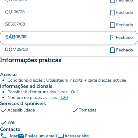
door_front
Fechado
QUI
06/08
door_front
Fechado
SEX
07/08
door_front
Fechado
SÁB
08/08
door_front
Fechado
DOM
09/08
door_front
Fechado
Informações práticas
Acesso
Conditions d'accès : Utilisateurs inscrits + carte d'accès activée
Informações adicionais
Possibilité d'emprunt des livres : Oui
Nombre de places assises :
120
Serviços disponíveis
check
check
Acessibilidade
Tomadas
check
Wifi
Contacto
phone
email
computer
Ligar
Enviar um email
Acessar site