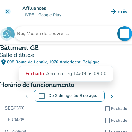
Ir para o conteúdo principal
Affluences
arrow_forward
visão
clear
(novo 
LIVRE
– Google Play
search
See
Procura uma instituição
Bâtiment GE
Salle d'étude
place
808 Route de Lennik, 1070 Anderlecht, Belgique
(abrir no Google Maps)
(novo separador)
Fechado
-
Abre no seg 14/09 às 09:00
Horário de funcionamento
calendar_today
chevron_left
De
3 de ago.
ão
9 de ago.
chevron_right
.
Abra o calendário para alterar as datas
SEG
03/08
door_front
Fechado
TER
04/08
door_front
Fechado
QUA
05/08