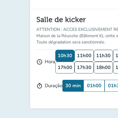
Salle de kicker
ATTENTION : ACCES EXCLUSIVEMENT RESE
Maison de la Réussite (Bâtiment K), cette s
Toute dégradation sera sanctionnée.
10h30
11h00
11h30
Hora
schedule
17h00
17h30
18h00
30 min
01h00
01h
Duração
timer