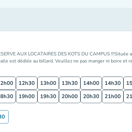
RVE AUX LOCATAIRES DES KOTS DU CAMPUS !!!Située au r
alle est dédiée au billard. Veuillez ne pas manger ni boire et r
12h00
12h30
13h00
13h30
14h00
14h30
1
18h30
19h00
19h30
20h00
20h30
21h00
2
30