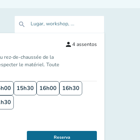
Lugar, workshop, ...
search
person
4
assentos
ez-de-chaussée de la
especter le matériel. Toute
5h00
15h30
16h00
16h30
1h30
Reserva