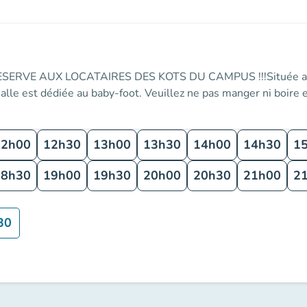
RVE AUX LOCATAIRES DES KOTS DU CAMPUS !!!Située au r
alle est dédiée au baby-foot. Veuillez ne pas manger ni boire e
12h00
12h30
13h00
13h30
14h00
14h30
1
18h30
19h00
19h30
20h00
20h30
21h00
2
30