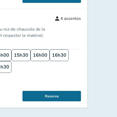
person
4
assentos
ez-de-chaussée de la
t respecter le matériel.
5h00
15h30
16h00
16h30
1h30
Reserva