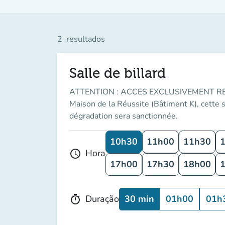
2
resultados
Salle de billard
ATTENTION : ACCES EXCLUSIVEMENT RESE
Maison de la Réussite (Bâtiment K), cette s
dégradation sera sanctionnée.
10h30
11h00
11h30
Hora
schedule
17h00
17h30
18h00
30 min
01h00
01h
Duração
timer