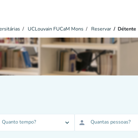
ersitárias
UCLouvain FUCaM Mons
Reservar
Détente
Quanto tempo?
Quantas pessoas?
expand_more
person