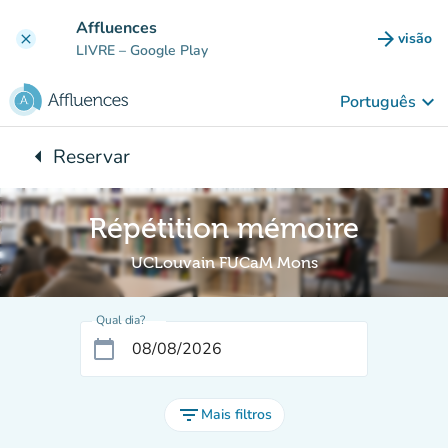
Ir para o conteúdo principal
Affluences
arrow_forward
visão
clear
(novo 
LIVRE
– Google Play
keyboard_arrow_down
Português
arrow_left
Reservar
Voltar para:
Répétition mémoire
UCLouvain FUCaM Mons
Qual dia?
calendar_today
filter_list
Mais filtros