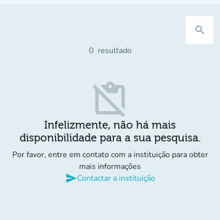
search
0
resultado
content_paste_off
Infelizmente, não há mais
disponibilidade para a sua pesquisa.
Por favor, entre em contato com a instituição para obter
mais informações
send
Contactar a instituição