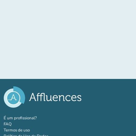
(novo separador)
É um profissional?
FAQ
Termos de uso