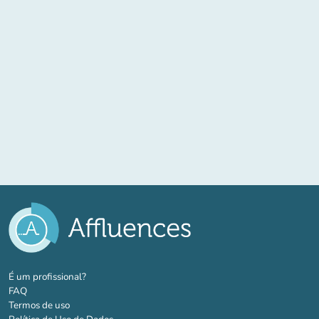
(novo separador)
É um profissional?
FAQ
Termos de uso