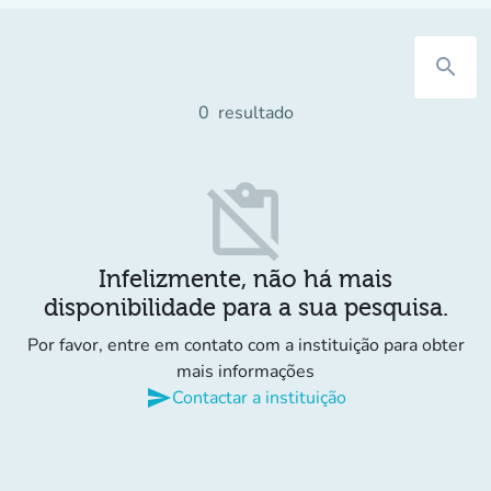
search
0
resultado
content_paste_off
Infelizmente, não há mais
disponibilidade para a sua pesquisa.
Por favor, entre em contato com a instituição para obter
mais informações
send
Contactar a instituição