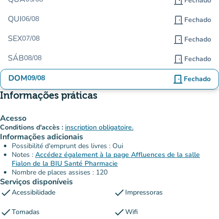
door_front
Fechado
QUI
06/08
door_front
Fechado
SEX
07/08
door_front
Fechado
SÁB
08/08
door_front
Fechado
DOM
09/08
door_front
Fechado
Informações práticas
Acesso
Conditions d'accès :
inscription obligatoire.
Informações adicionais
Possibilité d'emprunt des livres : Oui
Notes :
Accédez également à la page Affluences de la salle
Fialon de la BIU Santé Pharmacie
Nombre de places assises : 120
Serviços disponíveis
check
check
Acessibilidade
Impressoras
check
check
Tomadas
Wifi