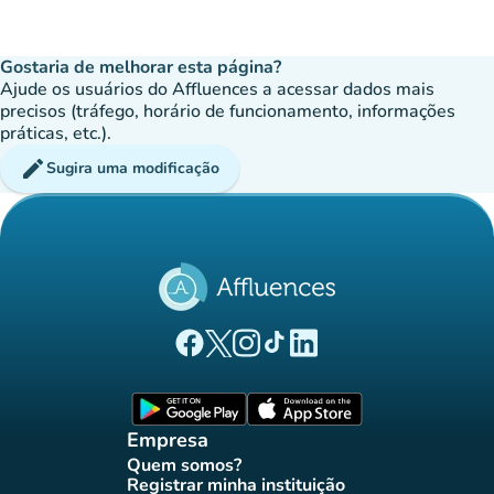
Gostaria de melhorar esta página?
Ajude os usuários do Affluences a acessar dados mais
precisos (tráfego, horário de funcionamento, informações
práticas, etc.).
edit
Sugira uma modificação
(novo separador)
(novo separador)
(novo separador)
(novo separador)
(novo separador)
Página Facebook Affluences
Página Twitter Affluences
Página Instagram Affluences
Página TikTok Affluences
Página LinkedIn Affluenc
(novo separador)
(novo separador
Empresa
Quem somos?
(novo separador)
Registrar minha instituição
(novo separador)