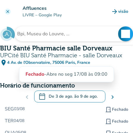
Ir para o conteúdo principal
Affluences
arrow_forward
visão
clear
(novo 
LIVRE
– Google Play
search
See
Procura uma instituição
BIU Santé Pharmacie salle Dorveaux
UPCité BIU Santé Pharmacie - salle Dorveaux
place
4 Av. de l'Observatoire, 75006 Paris, France
(abrir no Google Maps)
(novo separador)
Fechado
-
Abre no seg 17/08 às 09:00
Horário de funcionamento
calendar_today
chevron_left
De
3 de ago.
ão
9 de ago.
chevron_right
.
Abra o calendário para alterar as datas
SEG
03/08
door_front
Fechado
TER
04/08
door_front
Fechado
QUA
05/08