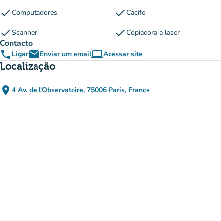
check
check
Computadores
Cacifo
check
check
Scanner
Copiadora a laser
Contacto
phone
email
computer
Ligar
Enviar um email
Acessar site
(novo separador)
Localização
place
4 Av. de l'Observatoire, 75006 Paris, France
(abrir no Google Maps)
(novo separador)