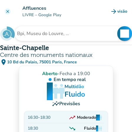
Ir para o conteúdo principal
Affluences
arrow_forward
visão
clear
(novo 
LIVRE
– Google Play
search
See
Procura uma instituição
Sainte-Chapelle
Centre des monuments nationaux
place
10 Bd du Palais, 75001 Paris, France
(abrir no Google Maps)
(novo separador)
Aberto
-
Fecha a 19:00
Em tempo real
man
man
man
Multidão
Fluido
insights
Previsões
trending_up
16:30
–
18:30
Moderado
man
man
man
Em alta
trending_down
18:30
Fluido
man
man
man