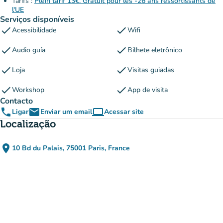
Tarifs :
Plein tarif 13€. Gratuit pour les -26 ans ressortissants de
l'UE
Serviços disponíveis
check
check
Acessibilidade
Wifi
check
check
Audio guía
Bilhete eletrônico
check
check
Loja
Visitas guiadas
check
check
Workshop
App de visita
Contacto
phone
email
computer
Ligar
Enviar um email
Acessar site
(novo separador)
Localização
place
10 Bd du Palais, 75001 Paris, France
(abrir no Google Maps)
(novo separador)