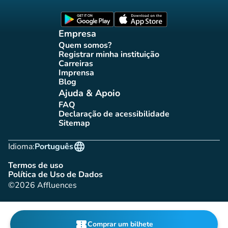
Página Facebook Affluences
Página Twitter Affluences
Página Instagram Affluences
Página TikTok Affluences
Página LinkedIn Affluenc
(novo separador)
(novo separador
Empresa
Quem somos?
(novo separador)
Registrar minha instituição
(novo separador)
Carreiras
(novo separador)
Imprensa
(novo separador)
Blog
(novo separador)
Ajuda & Apoio
FAQ
(novo separador)
Declaração de acessibilidade
(novo separador)
Sitemap
(novo separador)
language
Idioma:
Português
Termos de uso
(novo separador)
Política de Uso de Dados
(novo separador)
©2026 Affluences
confirmation_number
Comprar um bilhete