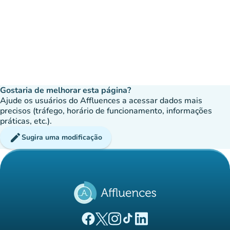
Gostaria de melhorar esta página?
Ajude os usuários do Affluences a acessar dados mais
precisos (tráfego, horário de funcionamento, informações
práticas, etc.).
edit
Sugira uma modificação
(novo separador)
(novo separador)
(novo separador)
(novo separador)
(novo separador)