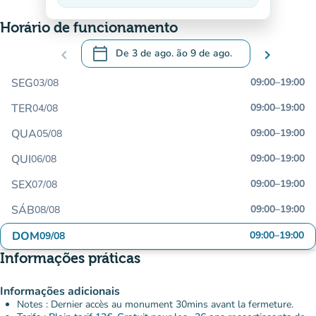
Decrescente
Horário de funcionamento
calendar_today
chevron_left
De
3 de ago.
ão
9 de ago.
chevron_right
.
Abra o calendário para alterar as datas
SEG
09:00
–
19:00
03/08
TER
09:00
–
19:00
04/08
QUA
09:00
–
19:00
05/08
QUI
09:00
–
19:00
06/08
SEX
09:00
–
19:00
07/08
SÁB
09:00
–
19:00
08/08
DOM
09:00
–
19:00
09/08
Informações práticas
Informações adicionais
Notes : Dernier accès au monument 30mins avant la fermeture.