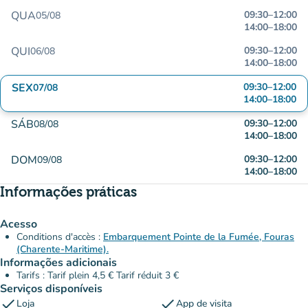
QUA
09:30
–
12:00
05/08
14:00
–
18:00
QUI
09:30
–
12:00
06/08
14:00
–
18:00
SEX
09:30
–
12:00
07/08
14:00
–
18:00
SÁB
09:30
–
12:00
08/08
14:00
–
18:00
DOM
09:30
–
12:00
09/08
14:00
–
18:00
Informações práticas
Acesso
Conditions d'accès :
Embarquement Pointe de la Fumée, Fouras
(Charente-Maritime).
Informações adicionais
Tarifs : Tarif plein 4,5 € Tarif réduit 3 €
Serviços disponíveis
check
check
Loja
App de visita