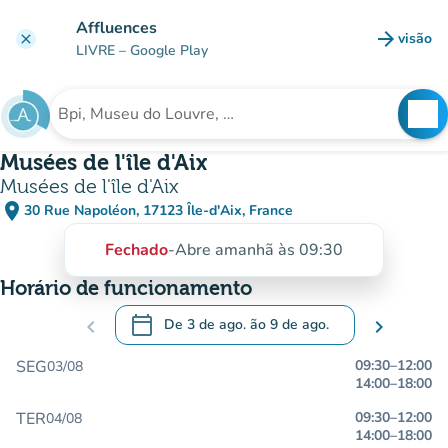
Ir para o conteúdo principal
Affluences
arrow_forward
visão
clear
(novo 
LIVRE
– Google Play
search
See
Procura uma instituição
Musées de l'île d'Aix
Musées de l'île d'Aix
place
30 Rue Napoléon, 17123 Île-d'Aix, France
(abrir no Google Maps)
(novo separador)
Fechado
-
Abre amanhã às 09:30
Horário de funcionamento
calendar_today
chevron_left
De
3 de ago.
ão
9 de ago.
chevron_right
.
Abra o calendário para alterar as datas
SEG
09:30
–
12:00
03/08
14:00
–
18:00
TER
09:30
–
12:00
04/08
14:00
–
18:00