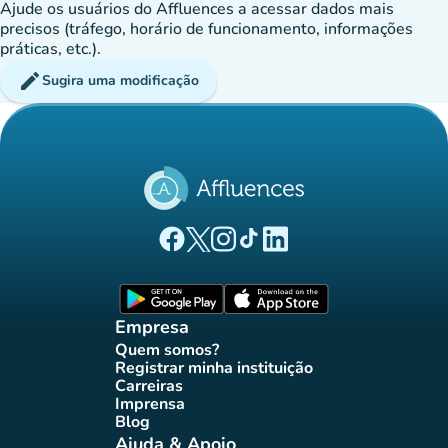
Ajude os usuários do Affluences a acessar dados mais
precisos (tráfego, horário de funcionamento, informações
práticas, etc.).
edit
Sugira uma modificação
(novo separador)
(novo separador)
(novo separador)
(novo separador)
(novo separador)
Página Facebook Affluences
Página Twitter Affluences
Página Instagram Affluences
Página TikTok Affluences
Página LinkedIn Affluenc
(novo separador)
(novo separador
Empresa
Quem somos?
(novo separador)
Registrar minha instituição
(novo separador)
Carreiras
(novo separador)
Imprensa
(novo separador)
Blog
(novo separador)
Ajuda & Apoio