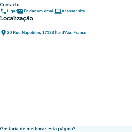
Contacto
phone
email
computer
Ligar
Enviar um email
Acessar site
(novo separador)
Localização
place
30 Rue Napoléon, 17123 Île-d'Aix, France
(abrir no Google Maps)
(novo separador)
Gostaria de melhorar esta página?