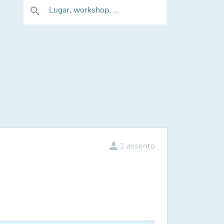
Lugar, workshop, ...
search
person
1
assento