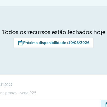
Todos os recursos estão fechados hoje
date_range
Próxima disponibilidade
:
10/08/2026
anzo
ona pranzo - vano 025
dat