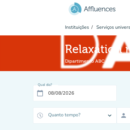
Ir para o conteúdo principal
Instituições
Serviços univers
Relaxation
Dipartimento ABC
Qual dia?
calendar_today
Quanto tempo?
history_toggle_off
expand_more
person