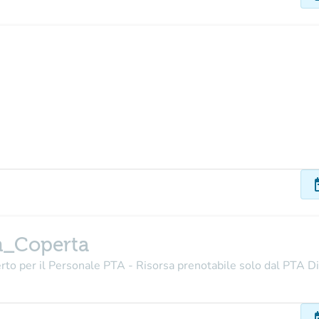
dat
n_Coperta
perto per il Personale PTA - Risorsa prenotabile solo dal PTA D
dat