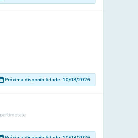
e_range
Próxima disponibilidade
:
10/08/2026
ipartimetale
e_range
Próxima disponibilidade
:
10/08/2026