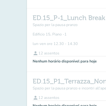
ED.15_P-1_Lunch Break
Spazio per la pausa pranzo
Edificio 15, Piano -1
lun-ven ore 12.30 - 14.30
person
12
assentos
Nenhum horário disponível para hoje
ED.15_P1_Terrazza_No
Spazio per la pausa pranzo e incontri all'a
person
12
assentos
Nenhum horário disponível para hoje