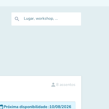
Lugar, workshop, ...
search
person
8
assentos
e_range
Próxima disponibilidade
:
10/08/2026