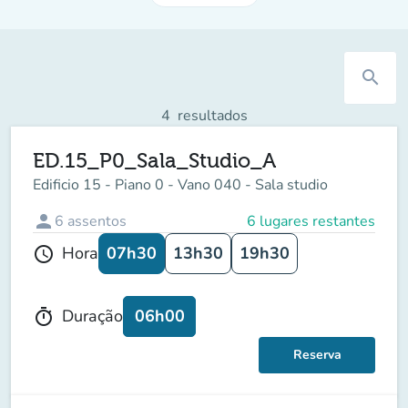
search
4
resultados
ED.15_P0_Sala_Studio_A
Edificio 15 - Piano 0 - Vano 040 - Sala studio
person
6
assentos
6 lugares restantes
07h30
13h30
19h30
Hora
schedule
06h00
Duração
timer
Reserva