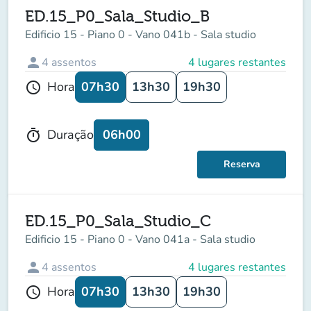
ED.15_P0_Sala_Studio_B
Edificio 15 - Piano 0 - Vano 041b - Sala studio
person
4
assentos
4 lugares restantes
07h30
13h30
19h30
Hora
schedule
06h00
Duração
timer
Reserva
ED.15_P0_Sala_Studio_C
Edificio 15 - Piano 0 - Vano 041a - Sala studio
person
4
assentos
4 lugares restantes
07h30
13h30
19h30
Hora
schedule