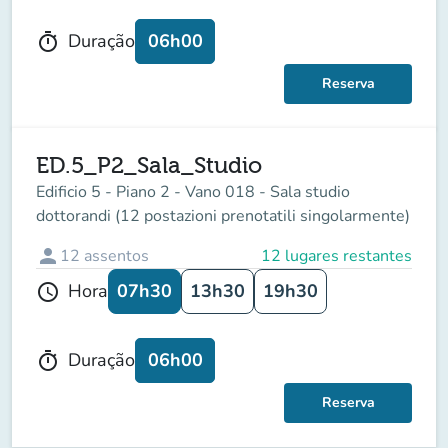
06h00
Duração
timer
Reserva
ED.5_P2_Sala_Studio
Edificio 5 - Piano 2 - Vano 018 - Sala studio
dottorandi (12 postazioni prenotatili singolarmente)
person
12
assentos
12 lugares restantes
07h30
13h30
19h30
Hora
schedule
06h00
Duração
timer
Reserva