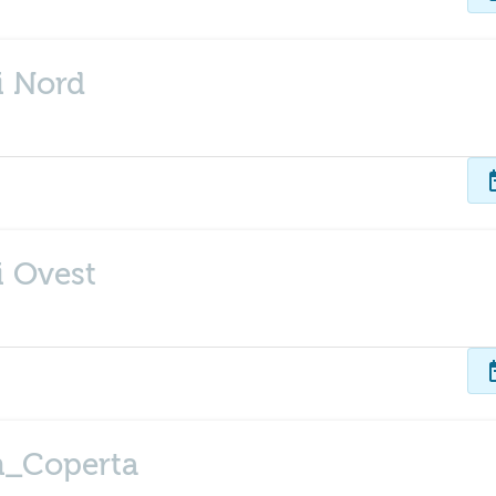
i Nord
dat
i Ovest
dat
n_Coperta