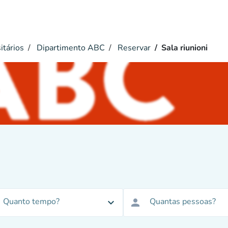
itários
Dipartimento ABC
Reservar
Sala riunioni
i
Quanto tempo?
Quantas pessoas?
expand_more
person