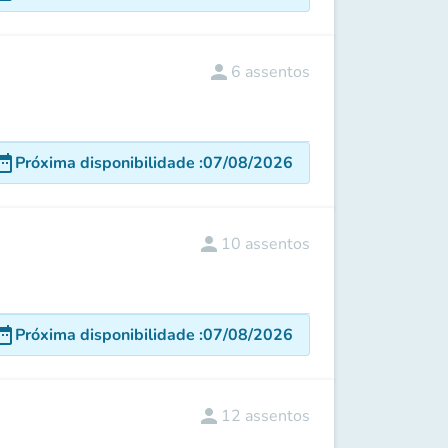
person
6
assentos
e_range
Próxima disponibilidade
:
07/08/2026
person
10
assentos
e_range
Próxima disponibilidade
:
07/08/2026
person
12
assentos