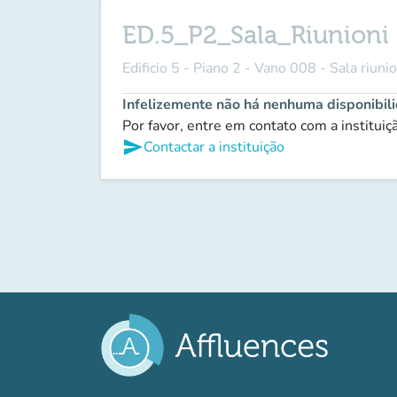
ED.5_P2_Sala_Riunioni
Edificio 5 - Piano 2 - Vano 008 - Sala riunio
Infelizemente não há nenhuma disponibil
Por favor, entre em contato com a institui
send
Contactar a instituição