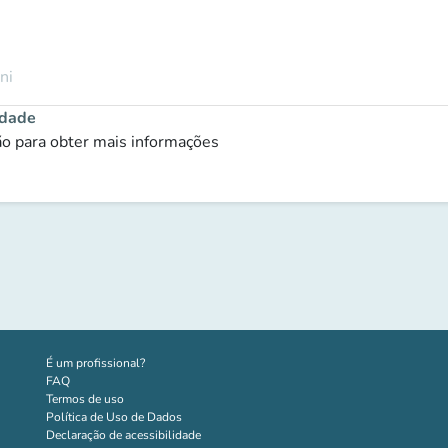
ni
idade
ção para obter mais informações
(novo separador)
É um profissional?
FAQ
Termos de uso
Política de Uso de Dados
Declaração de acessibilidade