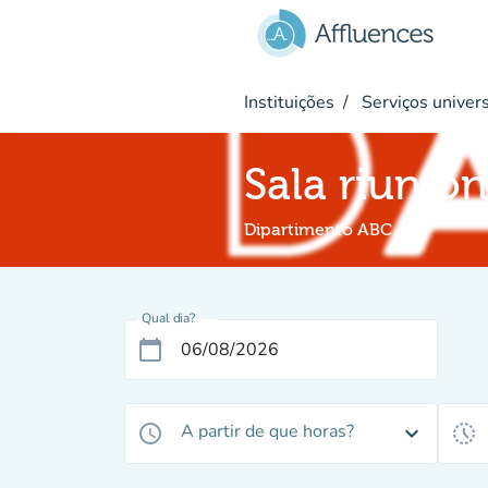
Ir para o conteúdo principal
Instituições
Serviços univers
Sala riunion
Dipartimento ABC
Qual dia?
calendar_today
A partir de que horas?
access_time
expand_more
history_toggle_off