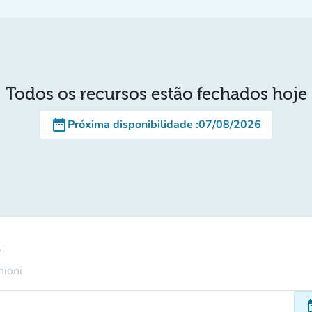
Todos os recursos estão fechados hoje
date_range
Próxima disponibilidade
:
07/08/2026
i
nioni
dat