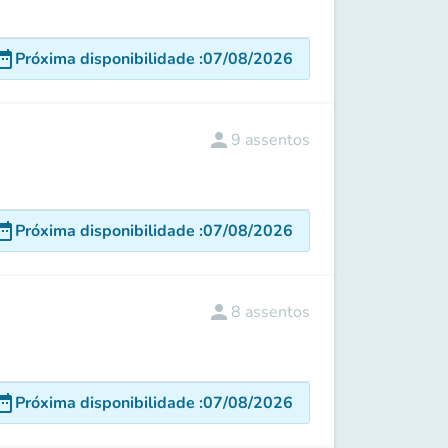
e_range
Próxima disponibilidade
:
07/08/2026
person
9
assentos
e_range
Próxima disponibilidade
:
07/08/2026
person
8
assentos
e_range
Próxima disponibilidade
:
07/08/2026