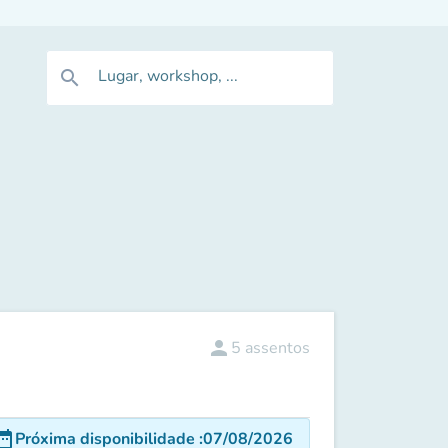
Lugar, workshop, ...
search
person
5
assentos
e_range
Próxima disponibilidade
:
07/08/2026