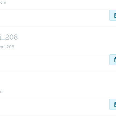
ioni
dat
i_208
ioni 208
dat
ni
dat