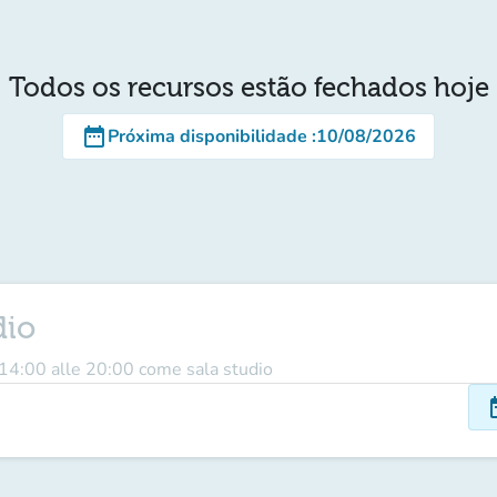
Todos os recursos estão fechados hoje
date_range
Próxima disponibilidade
:
10/08/2026
dio
 14:00 alle 20:00 come sala studio
dat