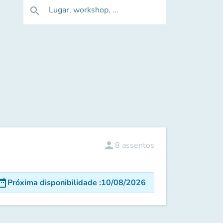
Lugar, workshop, ...
search
person
8
assentos
e_range
Próxima disponibilidade
:
10/08/2026