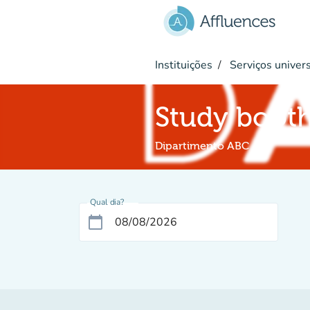
Ir para o conteúdo principal
Instituições
Serviços univers
Study boot
Dipartimento ABC
Qual dia?
calendar_today