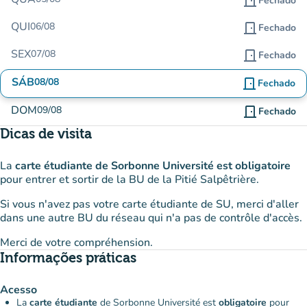
door_front
Fechado
QUI
06/08
door_front
Fechado
SEX
07/08
door_front
Fechado
SÁB
08/08
door_front
Fechado
DOM
09/08
door_front
Fechado
Dicas de visita
La
carte étudiante de Sorbonne Université est obligatoire
pour entrer et sortir de la BU de la Pitié Salpêtrière.
Si vous n'avez pas votre carte étudiante de SU, merci d'aller
dans une autre BU du réseau qui n'a pas de contrôle d'accès.
Merci de votre compréhension.
Informações práticas
Acesso
La
carte étudiante
de Sorbonne Université est
obligatoire
pour