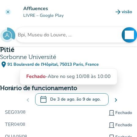
Ir para o conteúdo principal
Affluences
arrow_forward
visão
clear
(novo 
LIVRE
– Google Play
search
See
Procura uma instituição
Pitié
Sorbonne Université
place
91 Boulevard de l'Hôpital, 75013 Paris, France
(abrir no Google Maps)
(novo separador)
Fechado
-
Abre no seg 10/08 às 10:00
Horário de funcionamento
calendar_today
chevron_left
De
3 de ago.
ão
9 de ago.
chevron_right
.
Abra o calendário para alterar as datas
SEG
03/08
door_front
Fechado
TER
04/08
door_front
Fechado
QUA
05/08