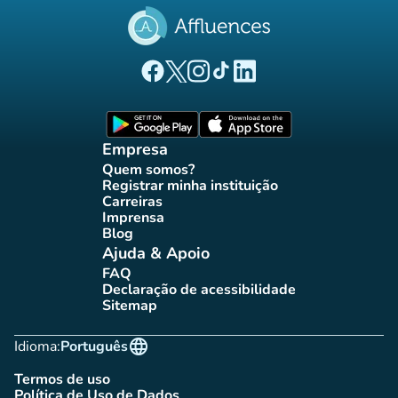
(novo separador)
(novo separador)
(novo separador)
(novo separador)
(novo separador)
Página Facebook Affluences
Página Twitter Affluences
Página Instagram Affluences
Página TikTok Affluences
Página LinkedIn Affluenc
(novo separador)
(novo separador
Empresa
Quem somos?
(novo separador)
Registrar minha instituição
(novo separador)
Carreiras
(novo separador)
Imprensa
(novo separador)
Blog
(novo separador)
Ajuda & Apoio
FAQ
(novo separador)
Declaração de acessibilidade
(novo separador)
Sitemap
(novo separador)
language
Idioma:
Português
Termos de uso
(novo separador)
Política de Uso de Dados