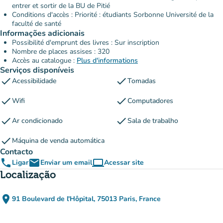
entrer et sortir de la BU de Pitié
Conditions d'accès : Priorité : étudiants Sorbonne Université de la
faculté de santé
Informações adicionais
Possibilité d'emprunt des livres : Sur inscription
Nombre de places assises : 320
Accès au catalogue :
Plus d'informations
Serviços disponíveis
check
check
Acessibilidade
Tomadas
check
check
Wifi
Computadores
check
check
Ar condicionado
Sala de trabalho
check
Máquina de venda automática
Contacto
phone
email
computer
Ligar
Enviar um email
Acessar site
(novo separador)
Localização
place
91 Boulevard de l'Hôpital, 75013 Paris, France
(abrir no Google Maps)
(novo separador)