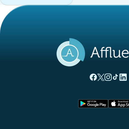
(novo separado
(novo separ
(novo s
(nov
(
Página Facebook A
Página Twitter
Página Inst
Página 
Pági
(novo sep