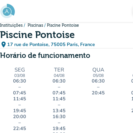
Ir para o conteúdo principal
Instituições
Piscinas
Piscine Pontoise
Piscine Pontoise
place
17 rue de Pontoise, 75005 Paris, France
(abrir no Google Maps)
(novo separador)
Horário de funcionamento
SEG
TER
QUA
03/08
04/08
05/08
06:30
06:30
06:30
–
–
–
07:45
07:45
20:45
11:45
11:45
–
–
19:45
13:45
20:00
16:30
–
–
22:45
19:45