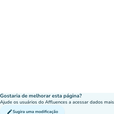
Gostaria de melhorar esta página?
Ajude os usuários do Affluences a acessar dados mais p
edit
Sugira uma modificação