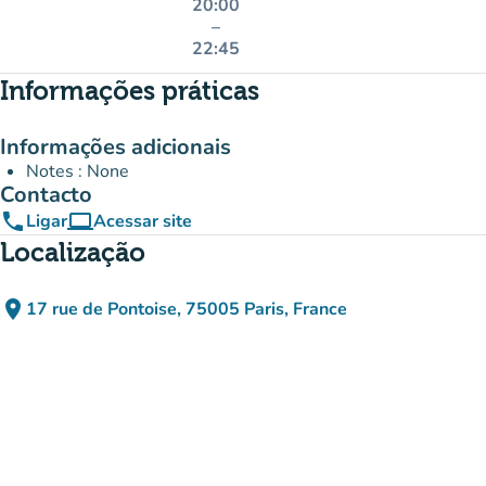
20:00
–
22:45
Informações práticas
Informações adicionais
Notes : None
Contacto
phone
computer
Ligar
Acessar site
(novo separador)
Localização
place
17 rue de Pontoise, 75005 Paris, France
(abrir no Google Maps)
(novo separador)