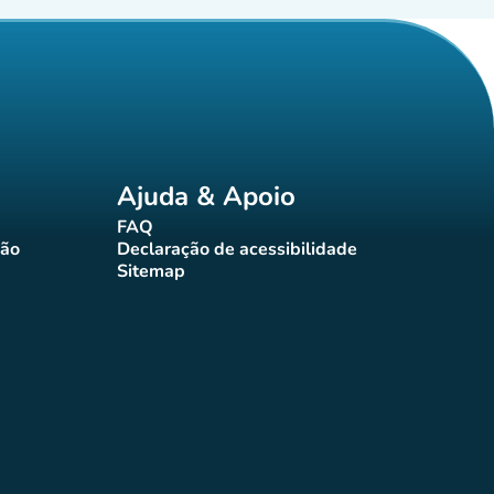
Ajuda & Apoio
FAQ
(novo separador)
ção
Declaração de acessibilidade
rador)
(novo separador)
Sitemap
(novo separador)