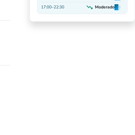
Em alta
trending_down
17:00
–
22:30
Moderado
man
man
man
Decrescente