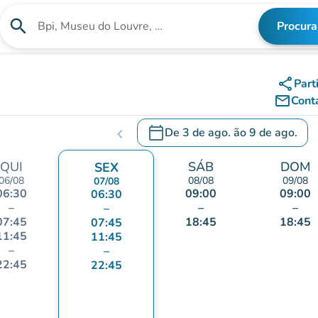
search
Procura
Procura uma instituição
share
Part
mail_outline
Cont
calendar_today
De
3 de ago.
ão
9 de ago.
chevron_left
c
.
Abra o calendário para alterar a
QUI
SÁB
DOM
SEX
06/08
08/08
09/08
07/08
06:30
09:00
09:00
06:30
–
–
–
–
07:45
18:45
18:45
07:45
11:45
11:45
–
–
22:45
22:45