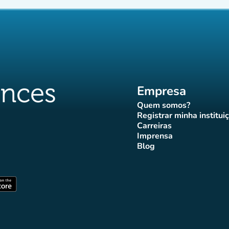
Empresa
Quem somos?
(novo separador)
Registrar minha institui
(novo sepa
Carreiras
(novo separador)
Imprensa
r)
ador)
eparador)
o separador)
novo separador)
(novo separador)
Blog
ffluences
 Affluences
agram Affluences
TikTok Affluences
na LinkedIn Affluences
(novo separador)
arador)
(novo separador)