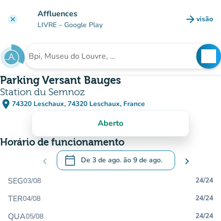
Ir para o conteúdo principal
Affluences
arrow_forward
visão
clear
(novo 
LIVRE
– Google Play
search
See
Procura uma instituição
Parking Versant Bauges
Station du Semnoz
place
74320 Leschaux, 74320 Leschaux, France
(abrir no Google Maps)
(novo separador)
Aberto
Horário de funcionamento
calendar_today
chevron_left
De
3 de ago.
ão
9 de ago.
chevron_right
.
Abra o calendário para alterar as datas
SEG
24/24
03/08
TER
24/24
04/08
QUA
24/24
05/08