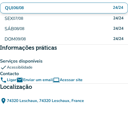
QUI
24/24
06/08
SEX
24/24
07/08
SÁB
24/24
08/08
DOM
24/24
09/08
Informações práticas
Serviços disponíveis
check
Acessibilidade
Contacto
phone
email
computer
Ligar
Enviar um email
Acessar site
(novo separador)
Localização
place
74320 Leschaux, 74320 Leschaux, France
(abrir no Google Maps)
(novo separador)