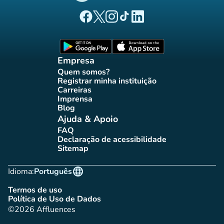
(novo separador)
(novo separador)
(novo separador)
(novo separador)
(novo separador)
Página Facebook Affluences
Página Twitter Affluences
Página Instagram Affluences
Página TikTok Affluences
Página LinkedIn Affluenc
(novo separador)
(novo separador
Empresa
Quem somos?
(novo separador)
Registrar minha instituição
(novo separador)
Carreiras
(novo separador)
Imprensa
(novo separador)
Blog
(novo separador)
Ajuda & Apoio
FAQ
(novo separador)
Declaração de acessibilidade
(novo separador)
Sitemap
(novo separador)
language
Idioma:
Português
Termos de uso
(novo separador)
Política de Uso de Dados
(novo separador)
©2026 Affluences