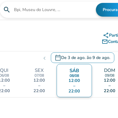
search
Procura
Procura uma instituição
share
Part
mail_outline
Cont
calendar_today
De
3 de ago.
ão
9 de ago.
chevron_left
c
.
Abra o calendário para alterar a
QUI
SEX
DOM
SÁB
06/08
07/08
09/08
08/08
12:00
12:00
12:00
12:00
–
–
–
–
22:00
22:00
22:00
22:00