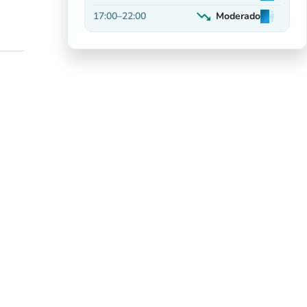
Em alta
trending_down
17:00
–
22:00
Moderado
man
man
man
Decrescente