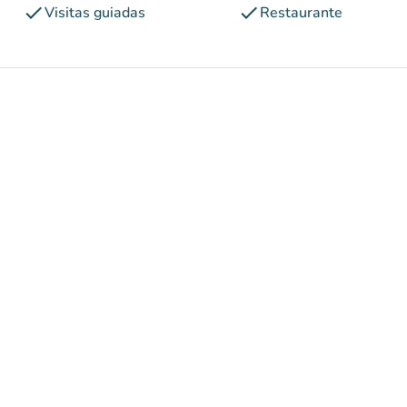
check
check
Visitas guiadas
Restaurante