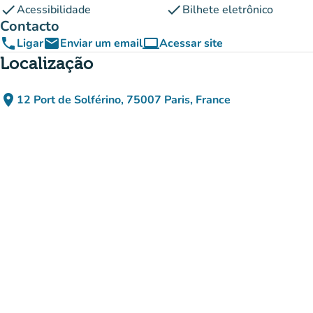
check
check
Acessibilidade
Bilhete eletrônico
Contacto
phone
email
computer
Ligar
Enviar um email
Acessar site
(novo separador)
Localização
place
12 Port de Solférino, 75007 Paris, France
(abrir no Google Maps)
(novo separador)