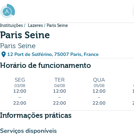
Ir para o conteúdo principal
Instituições
Lazeres
Paris Seine
Paris Seine
Paris Seine
place
12 Port de Solférino, 75007 Paris, France
(abrir no Google Maps)
(novo separador)
Horário de funcionamento
SEG
TER
QUA
03/08
04/08
05/08
12:00
12:00
12:00
–
–
–
22:00
22:00
22:00
Informações práticas
Serviços disponíveis