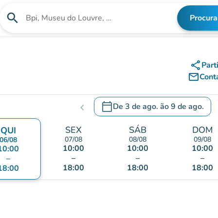
search
Procura
Procura uma instituição
share
Part
mail_outline
Cont
calendar_today
De
3 de ago.
ão
9 de ago.
chevron_left
c
.
Abra o calendário para alterar a
SEX
SÁB
DOM
QUI
07/08
08/08
09/08
06/08
10:00
10:00
10:00
10:00
–
–
–
–
18:00
18:00
18:00
18:00