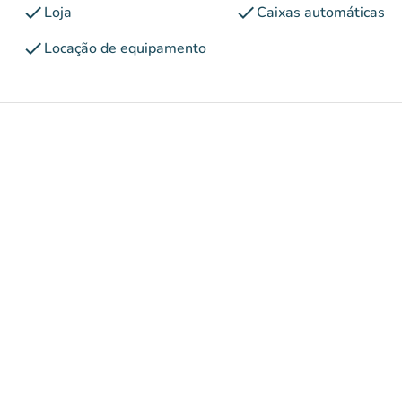
check
check
Loja
Caixas automáticas
check
Locação de equipamento