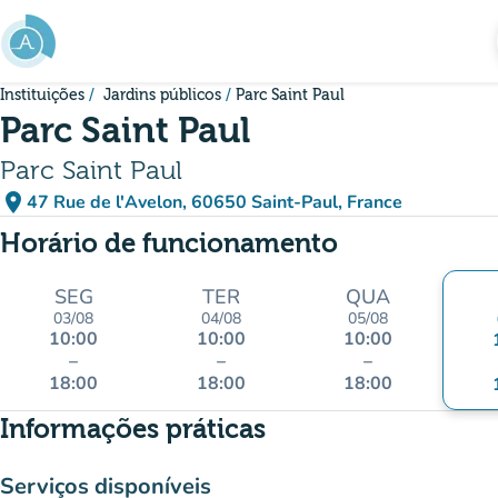
Ir para o conteúdo principal
Instituições
Jardins públicos
Parc Saint Paul
Parc Saint Paul
Parc Saint Paul
place
47 Rue de l'Avelon, 60650 Saint-Paul, France
(abrir no Google Maps)
(novo separador)
Horário de funcionamento
SEG
TER
QUA
03/08
04/08
05/08
10:00
10:00
10:00
–
–
–
18:00
18:00
18:00
Informações práticas
Serviços disponíveis