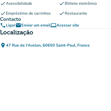
check
check
Acessibilidade
Bilhete eletrônico
check
check
Empréstimo de carrinhos
Restaurante
Contacto
phone
email
computer
Ligar
Enviar um email
Acessar site
(novo separador)
Localização
place
47 Rue de l'Avelon, 60650 Saint-Paul, France
(abrir no Google Maps)
(novo separador)