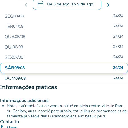
calendar_today
chevron_left
De
3 de ago.
ão
9 de ago.
chevron_right
.
Abra o calendário para alterar as datas
SEG
24/24
03/08
TER
24/24
04/08
QUA
24/24
05/08
QUI
24/24
06/08
SEX
24/24
07/08
SÁB
24/24
08/08
DOM
24/24
09/08
Informações práticas
Informações adicionais
Notes : Véritable îlot de verdure situé en plein centre-ville, le Parc
du Génitoy, aussi appelé parc urbain, est le lieu de promenade et de
farniente privilégié des Buxangeorgiens aux beaux jours.
Contacto
Ligar