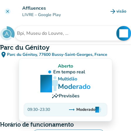
Ir para o conteúdo principal
Affluences
arrow_forward
visão
clear
(novo 
LIVRE
– Google Play
search
See
Procura uma instituição
Parc du Génitoy
place
Parc du Génitoy, 77600 Bussy-Saint-Georges, France
(abrir no Google Maps)
(novo separador)
Aberto
Em tempo real
man
man
man
Multidão
Moderado
insights
Previsões
trending_flat
09:30
–
23:30
Moderado
man
man
man
Estável
Horário de funcionamento