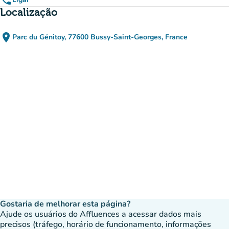
phone
Localização
place
Parc du Génitoy, 77600 Bussy-Saint-Georges, France
(abrir no Google Maps)
(novo separador)
Gostaria de melhorar esta página?
Ajude os usuários do Affluences a acessar dados mais
precisos (tráfego, horário de funcionamento, informações