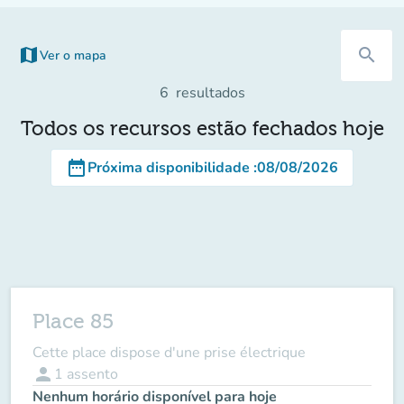
map
search
Ver o mapa
6
resultados
Todos os recursos estão fechados hoje
date_range
Próxima disponibilidade
:
08/08/2026
Place 85
Cette place dispose d'une prise électrique
person
1
assento
Nenhum horário disponível para hoje