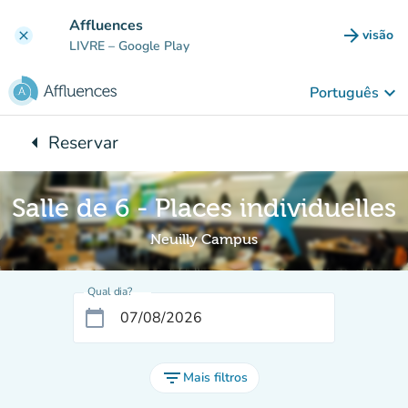
Ir para o conteúdo principal
Affluences
arrow_forward
visão
clear
(novo 
LIVRE
– Google Play
keyboard_arrow_down
Português
arrow_left
Reservar
Voltar para:
Salle de 6 - Places individuelles
Neuilly Campus
Qual dia?
calendar_today
filter_list
Mais filtros