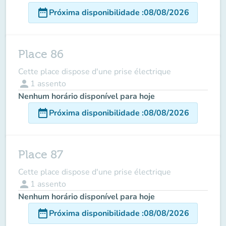
date_range
Próxima disponibilidade
:
08/08/2026
Place 86
Cette place dispose d'une prise électrique
person
1
assento
Nenhum horário disponível para hoje
date_range
Próxima disponibilidade
:
08/08/2026
Place 87
Cette place dispose d'une prise électrique
person
1
assento
Nenhum horário disponível para hoje
date_range
Próxima disponibilidade
:
08/08/2026