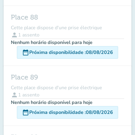
Place 88
Cette place dispose d'une prise électrique
person
1
assento
Nenhum horário disponível para hoje
date_range
Próxima disponibilidade
:
08/08/2026
Place 89
Cette place dispose d'une prise électrique
person
1
assento
Nenhum horário disponível para hoje
date_range
Próxima disponibilidade
:
08/08/2026