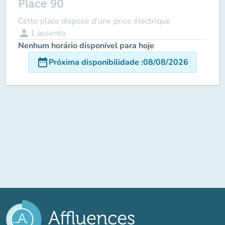
Place 90
Cette place dispose d'une prise électrique
person
1
assento
Nenhum horário disponível para hoje
date_range
Próxima disponibilidade
:
08/08/2026