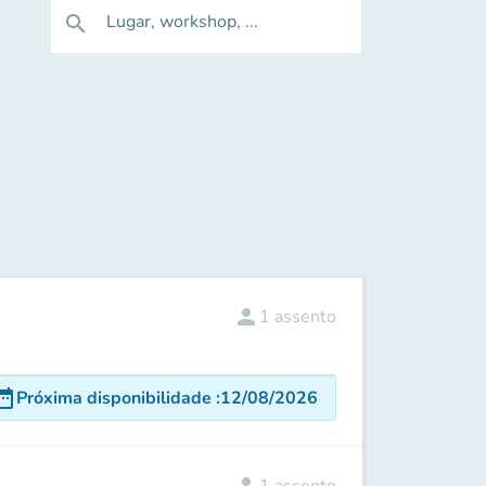
Lugar, workshop, ...
search
person
1
assento
e_range
Próxima disponibilidade
:
12/08/2026