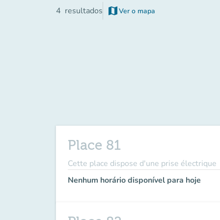
map
4
resultados
Ver o mapa
Place 81
Cette place dispose d'une prise électrique
Nenhum horário disponível para hoje