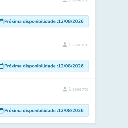
person
1
assento
e_range
Próxima disponibilidade
:
12/08/2026
person
1
assento
e_range
Próxima disponibilidade
:
12/08/2026
person
1
assento
e_range
Próxima disponibilidade
:
12/08/2026