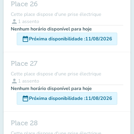
Place 26
Cette place dispose d'une prise électrique
person
1
assento
Nenhum horário disponível para hoje
date_range
Próxima disponibilidade
:
11/08/2026
Place 27
Cette place dispose d'une prise électrique
person
1
assento
Nenhum horário disponível para hoje
date_range
Próxima disponibilidade
:
11/08/2026
Place 28
Cette place dispose d'une prise électrique