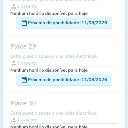
person
1
assento
Nenhum horário disponível para hoje
date_range
Próxima disponibilidade
:
11/08/2026
Place 29
Cette place dispose d'une prise électrique
person
1
assento
Nenhum horário disponível para hoje
date_range
Próxima disponibilidade
:
11/08/2026
Place 30
Cette place dispose d'une prise électrique
person
1
assento
Nenhum horário disponível para hoje