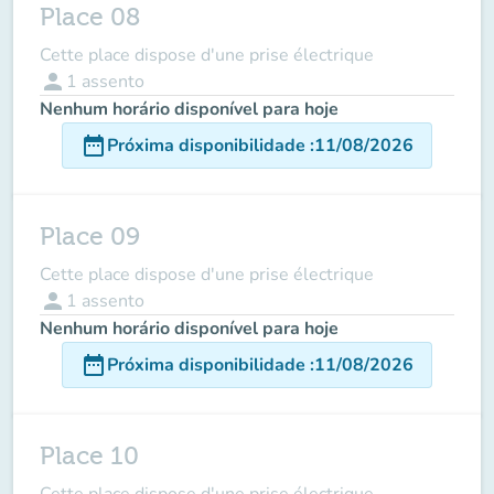
Place 08
Cette place dispose d'une prise électrique
person
1
assento
Nenhum horário disponível para hoje
date_range
Próxima disponibilidade
:
11/08/2026
Place 09
Cette place dispose d'une prise électrique
person
1
assento
Nenhum horário disponível para hoje
date_range
Próxima disponibilidade
:
11/08/2026
Place 10
Cette place dispose d'une prise électrique