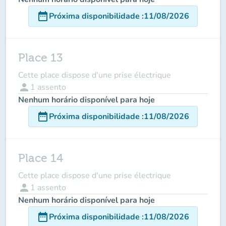
date_range
Próxima disponibilidade
:
11/08/2026
Place 13
Cette place dispose d'une prise électrique
person
1
assento
Nenhum horário disponível para hoje
date_range
Próxima disponibilidade
:
11/08/2026
Place 14
Cette place dispose d'une prise électrique
person
1
assento
Nenhum horário disponível para hoje
date_range
Próxima disponibilidade
:
11/08/2026