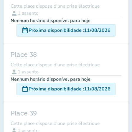
Cette place dispose d'une prise électrique
person
1
assento
Nenhum horário disponível para hoje
date_range
Próxima disponibilidade
:
11/08/2026
Place 38
Cette place dispose d'une prise électrique
person
1
assento
Nenhum horário disponível para hoje
date_range
Próxima disponibilidade
:
11/08/2026
Place 39
Cette place dispose d'une prise électrique
person
1
assento