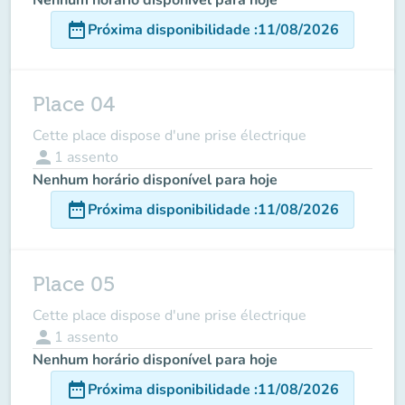
date_range
Próxima disponibilidade
:
11/08/2026
Place 04
Cette place dispose d'une prise électrique
person
1
assento
Nenhum horário disponível para hoje
date_range
Próxima disponibilidade
:
11/08/2026
Place 05
Cette place dispose d'une prise électrique
person
1
assento
Nenhum horário disponível para hoje
date_range
Próxima disponibilidade
:
11/08/2026