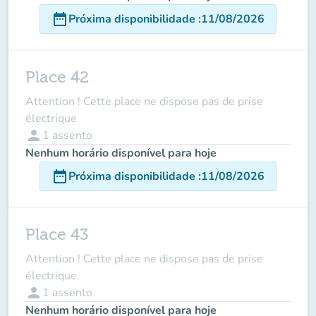
date_range
Próxima disponibilidade
:
11/08/2026
Place 42
Attention ! Cette place ne dispose pas de prise
électrique
person
1
assento
Nenhum horário disponível para hoje
date_range
Próxima disponibilidade
:
11/08/2026
Place 43
Attention ! Cette place ne dispose pas de prise
électrique.
person
1
assento
Nenhum horário disponível para hoje