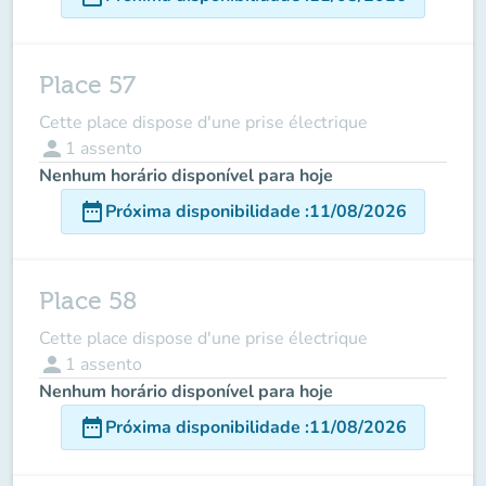
Place 57
Cette place dispose d'une prise électrique
person
1
assento
Nenhum horário disponível para hoje
date_range
Próxima disponibilidade
:
11/08/2026
Place 58
Cette place dispose d'une prise électrique
person
1
assento
Nenhum horário disponível para hoje
date_range
Próxima disponibilidade
:
11/08/2026