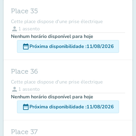
Place 35
Cette place dispose d'une prise électrique
person
1
assento
Nenhum horário disponível para hoje
date_range
Próxima disponibilidade
:
11/08/2026
Place 36
Cette place dispose d'une prise électrique
person
1
assento
Nenhum horário disponível para hoje
date_range
Próxima disponibilidade
:
11/08/2026
Place 37