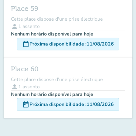
Place 59
Cette place dispose d'une prise électrique
person
1
assento
Nenhum horário disponível para hoje
date_range
Próxima disponibilidade
:
11/08/2026
Place 60
Cette place dispose d'une prise électrique
person
1
assento
Nenhum horário disponível para hoje
date_range
Próxima disponibilidade
:
11/08/2026