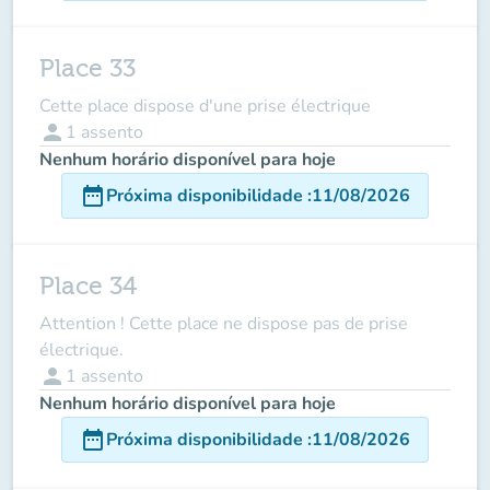
Place 33
Cette place dispose d'une prise électrique
person
1
assento
Nenhum horário disponível para hoje
date_range
Próxima disponibilidade
:
11/08/2026
Place 34
Attention ! Cette place ne dispose pas de prise
électrique.
person
1
assento
Nenhum horário disponível para hoje
date_range
Próxima disponibilidade
:
11/08/2026