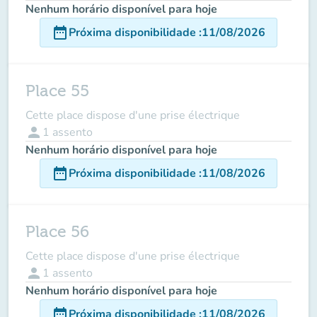
Nenhum horário disponível para hoje
date_range
Próxima disponibilidade
:
11/08/2026
Place 55
Cette place dispose d'une prise électrique
person
1
assento
Nenhum horário disponível para hoje
date_range
Próxima disponibilidade
:
11/08/2026
Place 56
Cette place dispose d'une prise électrique
person
1
assento
Nenhum horário disponível para hoje
date_range
Próxima disponibilidade
:
11/08/2026