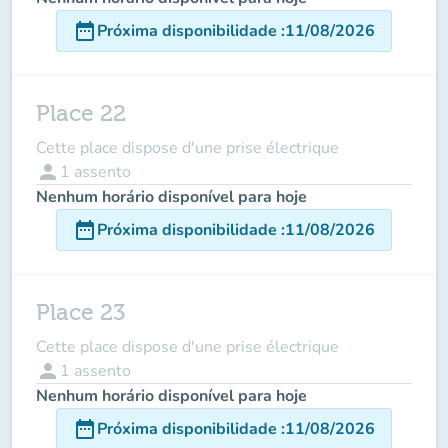
date_range
Próxima disponibilidade
:
11/08/2026
Place 22
Cette place dispose d'une prise électrique
person
1
assento
Nenhum horário disponível para hoje
date_range
Próxima disponibilidade
:
11/08/2026
Place 23
Cette place dispose d'une prise électrique
person
1
assento
Nenhum horário disponível para hoje
date_range
Próxima disponibilidade
:
11/08/2026