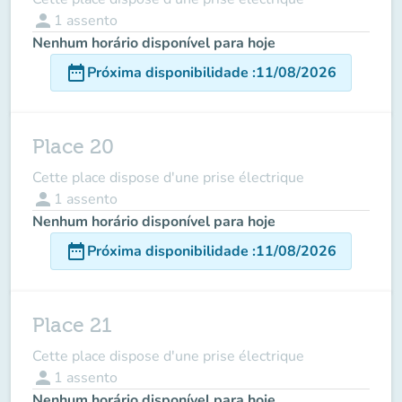
person
1
assento
Nenhum horário disponível para hoje
date_range
Próxima disponibilidade
:
11/08/2026
Place 20
Cette place dispose d'une prise électrique
person
1
assento
Nenhum horário disponível para hoje
date_range
Próxima disponibilidade
:
11/08/2026
Place 21
Cette place dispose d'une prise électrique
person
1
assento
Nenhum horário disponível para hoje