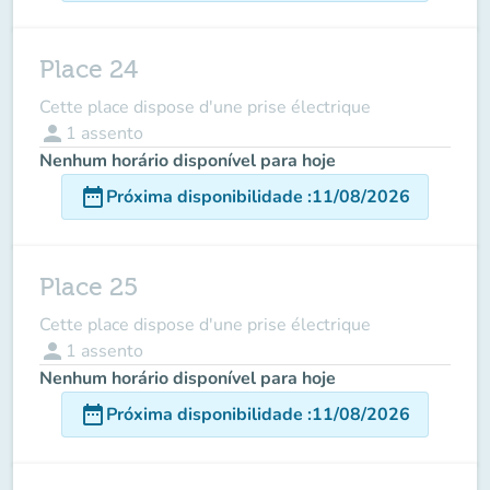
Place 24
Cette place dispose d'une prise électrique
person
1
assento
Nenhum horário disponível para hoje
date_range
Próxima disponibilidade
:
11/08/2026
Place 25
Cette place dispose d'une prise électrique
person
1
assento
Nenhum horário disponível para hoje
date_range
Próxima disponibilidade
:
11/08/2026