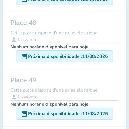
Place 48
Cette place dispose d'une prise électrique
person
1
assento
Nenhum horário disponível para hoje
date_range
Próxima disponibilidade
:
11/08/2026
Place 49
Cette place dispose d'une prise électrique
person
1
assento
Nenhum horário disponível para hoje
date_range
Próxima disponibilidade
:
11/08/2026