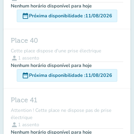
Nenhum horário disponível para hoje
date_range
Próxima disponibilidade
:
11/08/2026
Place 40
Cette place dispose d'une prise électrique
person
1
assento
Nenhum horário disponível para hoje
date_range
Próxima disponibilidade
:
11/08/2026
Place 41
Attention ! Cette place ne dispose pas de prise
électrique
person
1
assento
Nenhum horário disponível para hoje