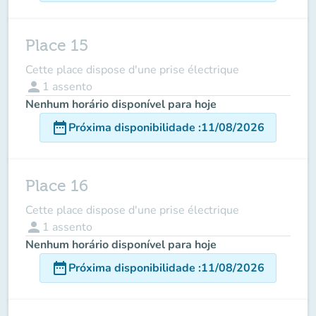
Place 15
Cette place dispose d'une prise électrique
person
1
assento
Nenhum horário disponível para hoje
date_range
Próxima disponibilidade
:
11/08/2026
Place 16
Cette place dispose d'une prise électrique
person
1
assento
Nenhum horário disponível para hoje
date_range
Próxima disponibilidade
:
11/08/2026