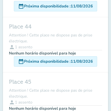
date_range
Próxima disponibilidade
:
11/08/2026
Place 44
Attention ! Cette place ne dispose pas de prise
électrique.
person
1
assento
Nenhum horário disponível para hoje
date_range
Próxima disponibilidade
:
11/08/2026
Place 45
Attention ! Cette place ne dispose pas de prise
électrique.
person
1
assento
Nenhum horário disponível para hoje