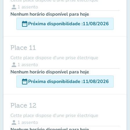
person
1
assento
Nenhum horário disponível para hoje
date_range
Próxima disponibilidade
:
11/08/2026
Place 11
Cette place dispose d'une prise électrique
person
1
assento
Nenhum horário disponível para hoje
date_range
Próxima disponibilidade
:
11/08/2026
Place 12
Cette place dispose d'une prise électrique
person
1
assento
Nenhum horário disponível para hoje