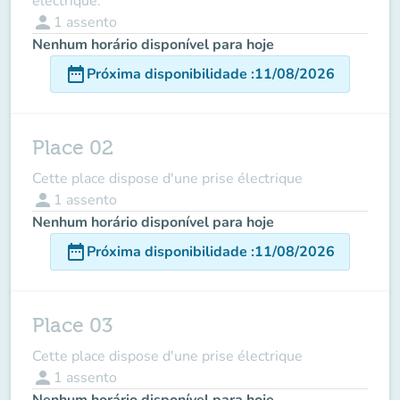
électrique.
person
1
assento
Nenhum horário disponível para hoje
date_range
Próxima disponibilidade
:
11/08/2026
Place 02
Cette place dispose d'une prise électrique
person
1
assento
Nenhum horário disponível para hoje
date_range
Próxima disponibilidade
:
11/08/2026
Place 03
Cette place dispose d'une prise électrique
person
1
assento
Nenhum horário disponível para hoje