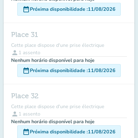
date_range
Próxima disponibilidade
:
11/08/2026
Place 31
Cette place dispose d'une prise électrique
person
1
assento
Nenhum horário disponível para hoje
date_range
Próxima disponibilidade
:
11/08/2026
Place 32
Cette place dispose d'une prise électrique
person
1
assento
Nenhum horário disponível para hoje
date_range
Próxima disponibilidade
:
11/08/2026