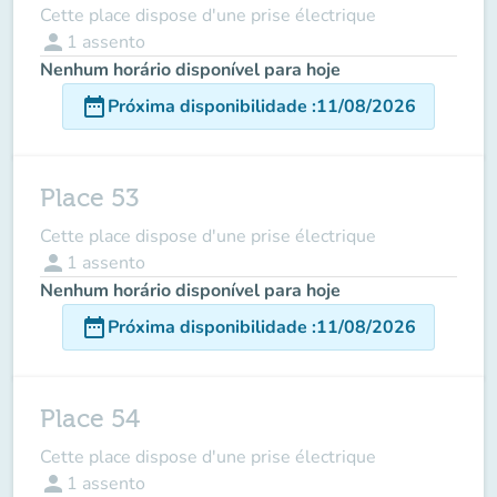
Cette place dispose d'une prise électrique
person
1
assento
Nenhum horário disponível para hoje
date_range
Próxima disponibilidade
:
11/08/2026
Place 53
Cette place dispose d'une prise électrique
person
1
assento
Nenhum horário disponível para hoje
date_range
Próxima disponibilidade
:
11/08/2026
Place 54
Cette place dispose d'une prise électrique
person
1
assento