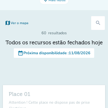
filter_list
Mais filtros
map
search
Ver o mapa
(novo separador)
60
resultados
Todos os recursos estão fechados hoje
date_range
Próxima disponibilidade
:
11/08/2026
Place 01
Attention ! Cette place ne dispose pas de prise