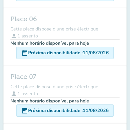
Place 06
Cette place dispose d'une prise électrique
person
1
assento
Nenhum horário disponível para hoje
date_range
Próxima disponibilidade
:
11/08/2026
Place 07
Cette place dispose d'une prise électrique
person
1
assento
Nenhum horário disponível para hoje
date_range
Próxima disponibilidade
:
11/08/2026