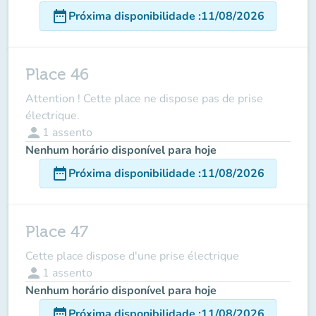
date_range
Próxima disponibilidade
:
11/08/2026
Place 46
Attention ! Cette place ne dispose pas de prise
électrique.
person
1
assento
Nenhum horário disponível para hoje
date_range
Próxima disponibilidade
:
11/08/2026
Place 47
Cette place dispose d'une prise électrique
person
1
assento
Nenhum horário disponível para hoje
date_range
Próxima disponibilidade
:
11/08/2026