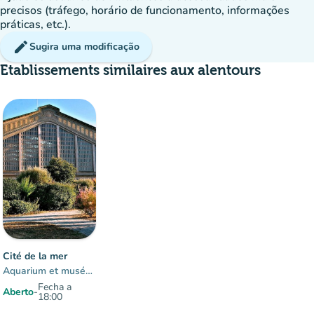
precisos (tráfego, horário de funcionamento, informações
práticas, etc.).
edit
Sugira uma modificação
Etablissements similaires aux alentours
Cité de la mer
Aquarium et musée maritime de Cherbourg
Fecha a
Aberto
-
18:00
Elemento 1 sobre 1