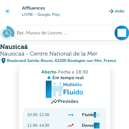
Ir para o conteúdo principal
Affluences
arrow_forward
visão
clear
(novo 
LIVRE
– Google Play
search
See
Procura uma instituição
Nausicaá
Nausicaá - Centre National de la Mer
place
Boulevard Sainte-Beuve, 62200 Boulogne-sur-Mer, France
(abrir no Google Maps)
(novo separador)
Aberto
-
Fecha a 18:30
Em tempo real
man
man
man
Multidão
Fluido
insights
Previsões
trending_flat
10:30
–
11:30
Fluido
man
man
man
Estável
trending_up
11:30
–
14:30
Dense
man
man
man