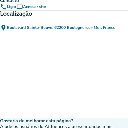
Contacto
phone
computer
Ligar
Acessar site
(novo separador)
Localização
place
Boulevard Sainte-Beuve, 62200 Boulogne-sur-Mer, France
(abrir no Google Maps)
(novo separador)
Gostaria de melhorar esta página?
Ajude os usuários do Affluences a acessar dados mais