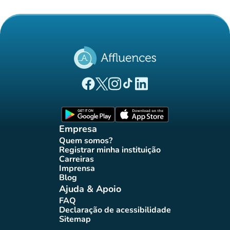
(novo separador)
(novo separador)
(novo separador)
(novo separador)
(novo separador)
Página Facebook Affluences
Página Twitter Affluences
Página Instagram Affluences
Página TikTok Affluences
Página LinkedIn Affluenc
(novo separador)
(novo separador
Empresa
Quem somos?
(novo separador)
Registrar minha instituição
(novo separador)
Carreiras
(novo separador)
Imprensa
(novo separador)
Blog
(novo separador)
Ajuda & Apoio
FAQ
(novo separador)
Declaração de acessibilidade
(novo separador)
Sitemap
(novo separador)