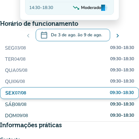
Em alta
trending_down
14:30
–
18:30
Moderado
man
man
man
Decrescente
Horário de funcionamento
calendar_today
chevron_left
De
3 de ago.
ão
9 de ago.
chevron_right
.
Abra o calendário para alterar as datas
SEG
09:30
–
18:30
03/08
TER
09:30
–
18:30
04/08
QUA
09:30
–
18:30
05/08
QUI
09:30
–
18:30
06/08
SEX
09:30
–
18:30
07/08
SÁB
09:30
–
18:30
08/08
DOM
09:30
–
18:30
09/08
Informações práticas