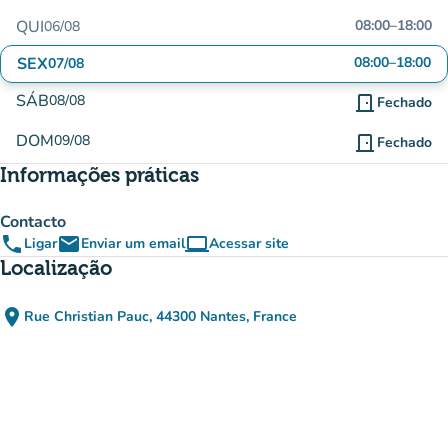
QUI
08:00
–
18:00
06/08
SEX
08:00
–
18:00
07/08
SÁB
08/08
door_front
Fechado
DOM
09/08
door_front
Fechado
Informações práticas
Contacto
phone
email
computer
Ligar
Enviar um email
Acessar site
(novo separador)
Localização
place
Rue Christian Pauc, 44300 Nantes, France
(abrir no Google Maps)
(novo separador)