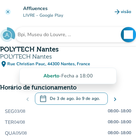
Ir para o conteúdo principal
Affluences
arrow_forward
visão
clear
(novo 
LIVRE
– Google Play
search
See
Procura uma instituição
POLYTECH Nantes
POLYTECH Nantes
place
Rue Christian Pauc, 44300 Nantes, France
(abrir no Google Maps)
(novo separador)
Aberto
-
Fecha a 18:00
Horário de funcionamento
calendar_today
chevron_left
De
3 de ago.
ão
9 de ago.
chevron_right
.
Abra o calendário para alterar as datas
SEG
08:00
–
18:00
03/08
TER
08:00
–
18:00
04/08
QUA
08:00
–
18:00
05/08