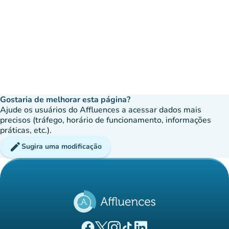
Gostaria de melhorar esta página?
Ajude os usuários do Affluences a acessar dados mais
precisos (tráfego, horário de funcionamento, informações
práticas, etc.).
edit
Sugira uma modificação
(novo separador)
(novo separador)
(novo separador)
(novo separador)
(novo separador)