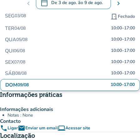
calendar_today
chevron_left
De
3 de ago.
ão
9 de ago.
chevron_right
.
Abra o calendário para alterar as datas
SEG
03/08
door_front
Fechado
TER
10:00
–
17:00
04/08
QUA
10:00
–
17:00
05/08
QUI
10:00
–
17:00
06/08
SEX
10:00
–
17:00
07/08
SÁB
10:00
–
17:00
08/08
DOM
10:00
–
17:00
09/08
Informações práticas
Informações adicionais
Notes : None
Contacto
phone
email
computer
Ligar
Enviar um email
Acessar site
(novo separador)
Localização