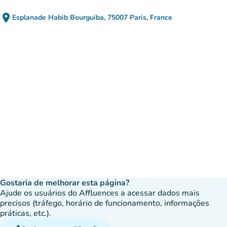
place
Esplanade Habib Bourguiba, 75007 Paris, France
(abrir no Google Maps)
(novo separador)
Gostaria de melhorar esta página?
Ajude os usuários do Affluences a acessar dados mais
precisos (tráfego, horário de funcionamento, informações
práticas, etc.).