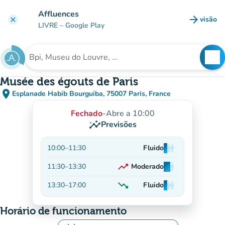
Ir para o conteúdo principal
Affluences
arrow_forward
visão
clear
(novo 
LIVRE
– Google Play
search
See
Procura uma instituição
Musée des égouts de Paris
place
Esplanade Habib Bourguiba, 75007 Paris, France
(abrir no Google Maps)
(novo separador)
Fechado
-
Abre a 10:00
insights
Previsões
10:00
–
11:30
Fluido
man
man
man
trending_up
11:30
–
13:30
Moderado
man
man
man
Em alta
trending_down
13:30
–
17:00
Fluido
man
man
man
Decrescente
Horário de funcionamento