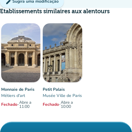
edit
Sugira uma modificação
Etablissements similaires aux alentours
Monnaie de Paris
Petit Palais
Métiers d'art
Musée Ville de Paris
Abre a
Abre a
Fechado
-
Fechado
-
11:00
10:00
Elementos 1 às 2 sobre 2