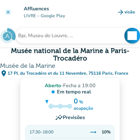
Ir para o conteúdo principal
Affluences
arrow_forward
visão
clear
(novo 
LIVRE
– Google Play
search
See
Procura uma instituição
Musée national de la Marine à Paris-
Trocadéro
Musée de la Marine
place
17 Pl. du Trocadéro et du 11 Novembre, 75116 Paris, France
(abrir no Google Maps)
(novo separador)
Aberto
-
Fecha a 19:00
Em tempo real
0
%
10%
ocupação
insights
Previsões
trending_flat
17:30
–
18:00
10%
Estável