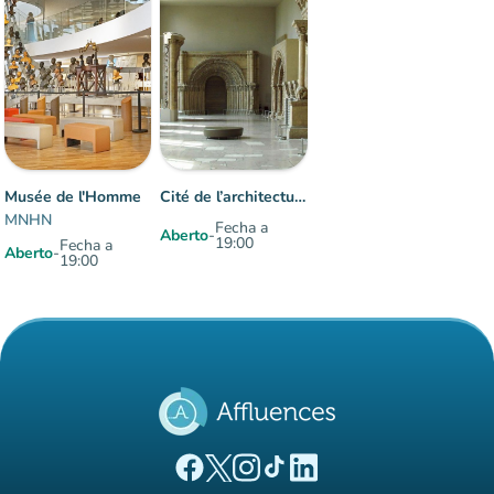
Musée de l'Homme
Cité de l’architecture & du patrimoine
MNHN
Fecha a
Aberto
-
19:00
Fecha a
Aberto
-
19:00
Elementos 1 às 2 sobre 2
(novo separador)
(novo separador)
(novo separador)
(novo separador)
(novo separador)