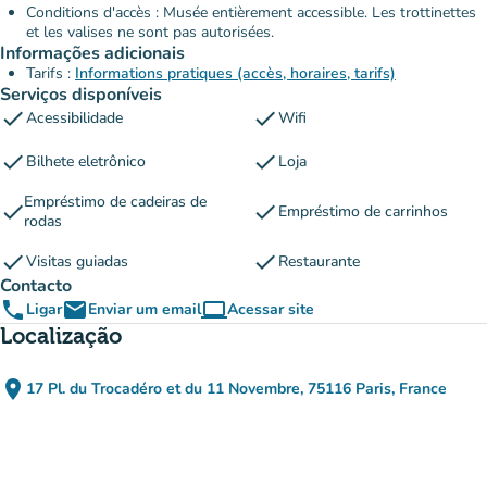
Conditions d'accès : Musée entièrement accessible. Les trottinettes
et les valises ne sont pas autorisées.
Informações adicionais
Tarifs :
Informations pratiques (accès, horaires, tarifs)
Serviços disponíveis
check
check
Acessibilidade
Wifi
check
check
Bilhete eletrônico
Loja
Empréstimo de cadeiras de
check
check
Empréstimo de carrinhos
rodas
check
check
Visitas guiadas
Restaurante
Contacto
phone
email
computer
Ligar
Enviar um email
Acessar site
(novo separador)
Localização
place
17 Pl. du Trocadéro et du 11 Novembre, 75116 Paris, France
(abrir no Google Maps)
(novo separador)