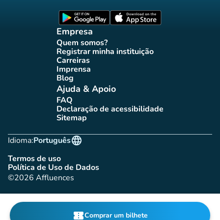
Página Facebook Affluences
Página Twitter Affluences
Página Instagram Affluences
Página TikTok Affluences
Página LinkedIn Affluenc
(novo separador)
(novo separador
Empresa
Quem somos?
(novo separador)
Registrar minha instituição
(novo separador)
Carreiras
(novo separador)
Imprensa
(novo separador)
Blog
(novo separador)
Ajuda & Apoio
FAQ
(novo separador)
Declaração de acessibilidade
(novo separador)
Sitemap
(novo separador)
language
Idioma:
Português
Termos de uso
(novo separador)
Política de Uso de Dados
(novo separador)
©2026 Affluences
confirmation_number
Comprar um bilhete