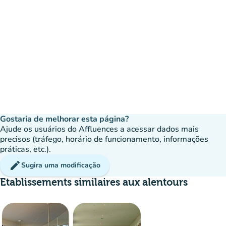
Gostaria de melhorar esta página?
Ajude os usuários do Affluences a acessar dados mais
precisos (tráfego, horário de funcionamento, informações
práticas, etc.).
edit
Sugira uma modificação
Etablissements similaires aux alentours
Multidão
:
Fluido
man
man
man