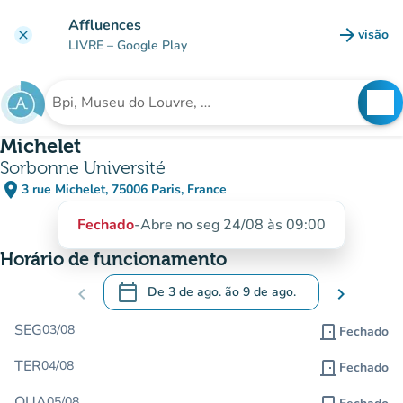
Ir para o conteúdo principal
Affluences
arrow_forward
visão
clear
(novo 
LIVRE
– Google Play
search
See
Procura uma instituição
Michelet
Sorbonne Université
place
3 rue Michelet, 75006 Paris, France
(abrir no Google Maps)
(novo separador)
Fechado
-
Abre no seg 24/08 às 09:00
Horário de funcionamento
calendar_today
chevron_left
De
3 de ago.
ão
9 de ago.
chevron_right
.
Abra o calendário para alterar as datas
SEG
03/08
door_front
Fechado
TER
04/08
door_front
Fechado
QUA
05/08