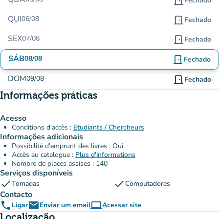
door_front
Fechado
QUI
06/08
door_front
Fechado
SEX
07/08
door_front
Fechado
SÁB
08/08
door_front
Fechado
DOM
09/08
door_front
Fechado
Informações práticas
Acesso
Conditions d'accès :
Etudiants / Chercheurs
Informações adicionais
Possibilité d'emprunt des livres : Oui
Accès au catalogue :
Plus d'informations
Nombre de places assises : 140
Serviços disponíveis
check
check
Tomadas
Computadores
Contacto
phone
email
computer
Ligar
Enviar um email
Acessar site
(novo separador)
Localização