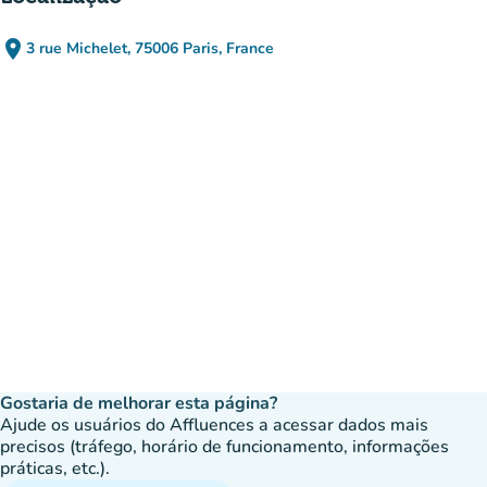
place
3 rue Michelet, 75006 Paris, France
(abrir no Google Maps)
(novo separador)
Gostaria de melhorar esta página?
Ajude os usuários do Affluences a acessar dados mais
precisos (tráfego, horário de funcionamento, informações
práticas, etc.).