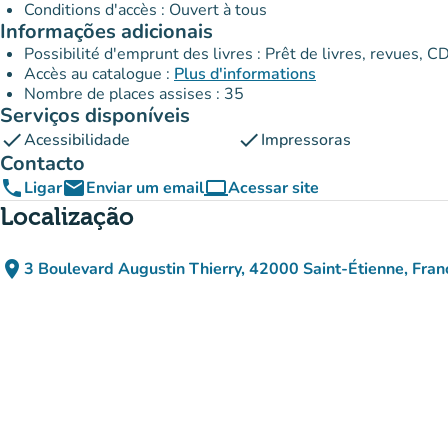
Conditions d'accès : Ouvert à tous
Informações adicionais
Possibilité d'emprunt des livres : Prêt de livres, revues, CD
Accès au catalogue :
Plus d'informations
Nombre de places assises : 35
Serviços disponíveis
check
check
Acessibilidade
Impressoras
Contacto
phone
email
computer
Ligar
Enviar um email
Acessar site
(novo separador)
Localização
place
3 Boulevard Augustin Thierry, 42000 Saint-Étienne, Fran
(abrir no Google Maps)
(novo separador)