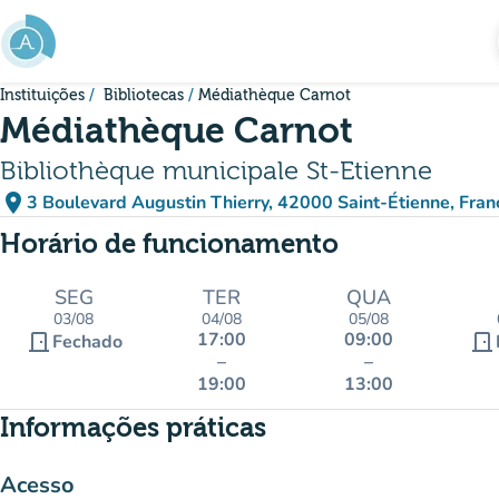
Ir para o conteúdo principal
Instituições
Bibliotecas
Médiathèque Carnot
Médiathèque Carnot
Bibliothèque municipale St-Etienne
place
3 Boulevard Augustin Thierry, 42000 Saint-Étienne, Fran
(abrir no Google Maps)
(novo separador)
Horário de funcionamento
SEG
TER
QUA
03/08
04/08
05/08
17:00
09:00
door_front
door_front
Fechado
–
–
19:00
13:00
Informações práticas
Acesso