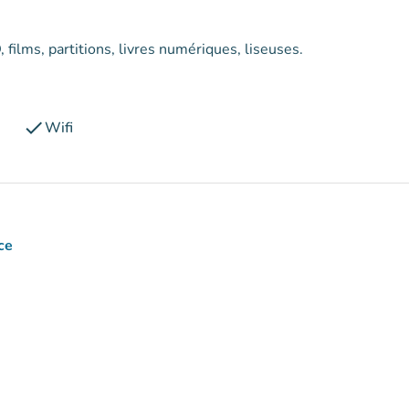
, films, partitions, livres numériques, liseuses.
check
Wifi
ce