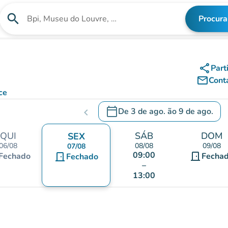
search
Procura
Procura uma instituição
share
Part
mail_outline
Cont
ce
calendar_today
De
3 de ago.
ão
9 de ago.
chevron_left
c
.
Abra o calendário para alterar a
QUI
SÁB
DOM
SEX
06/08
08/08
09/08
07/08
09:00
door_front
Fechado
door_front
Fecha
Fechado
–
13:00