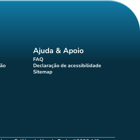
Ajuda & Apoio
FAQ
(novo separador)
ção
Declaração de acessibilidade
rador)
(novo separador)
Sitemap
(novo separador)