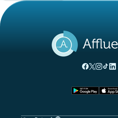
(novo separado
(novo separ
(novo s
(nov
(
Página Facebook A
Página Twitter
Página Inst
Página 
Pági
(novo sep