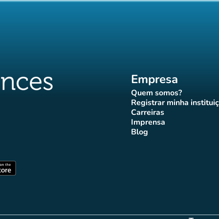
Empresa
Quem somos?
(novo separador)
Registrar minha institui
(novo sepa
Carreiras
(novo separador)
Imprensa
r)
ador)
eparador)
o separador)
novo separador)
(novo separador)
Blog
ffluences
 Affluences
agram Affluences
TikTok Affluences
na LinkedIn Affluences
(novo separador)
arador)
(novo separador)