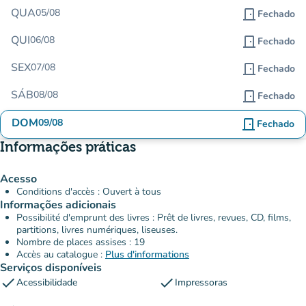
QUA
05/08
door_front
Fechado
QUI
06/08
door_front
Fechado
SEX
07/08
door_front
Fechado
SÁB
08/08
door_front
Fechado
DOM
09/08
door_front
Fechado
Informações práticas
Acesso
Conditions d'accès : Ouvert à tous
Informações adicionais
Possibilité d'emprunt des livres : Prêt de livres, revues, CD, films,
partitions, livres numériques, liseuses.
Nombre de places assises : 19
Accès au catalogue :
Plus d'informations
Serviços disponíveis
check
check
Acessibilidade
Impressoras