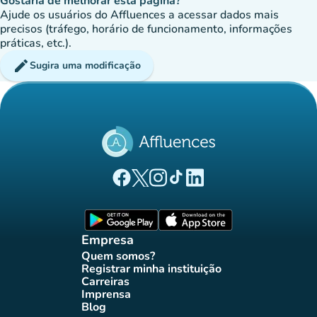
Gostaria de melhorar esta página?
Ajude os usuários do Affluences a acessar dados mais
precisos (tráfego, horário de funcionamento, informações
práticas, etc.).
edit
Sugira uma modificação
(novo separador)
(novo separador)
(novo separador)
(novo separador)
(novo separador)
Página Facebook Affluences
Página Twitter Affluences
Página Instagram Affluences
Página TikTok Affluences
Página LinkedIn Affluenc
(novo separador)
(novo separador
Empresa
Quem somos?
(novo separador)
Registrar minha instituição
(novo separador)
Carreiras
(novo separador)
Imprensa
(novo separador)
Blog
(novo separador)