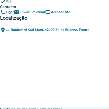
check
Wifi
Contacto
phone
email
computer
Ligar
Enviar um email
Acessar site
(novo separador)
Localização
place
11 Boulevard Karl Marx, 42100 Saint-Étienne, France
(abrir no Google Maps)
(novo separador)