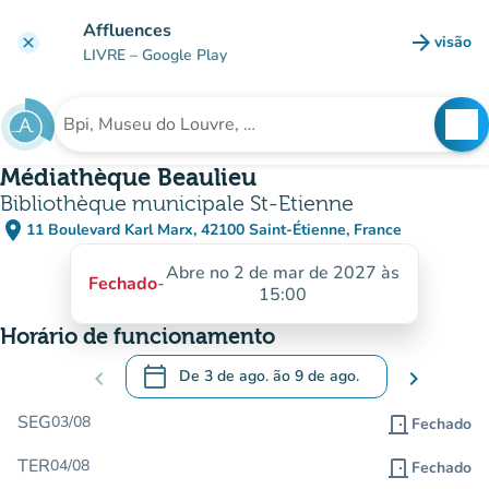
Ir para o conteúdo principal
Affluences
arrow_forward
visão
clear
(novo 
LIVRE
– Google Play
search
See
Procura uma instituição
Médiathèque Beaulieu
Bibliothèque municipale St-Etienne
place
11 Boulevard Karl Marx, 42100 Saint-Étienne, France
(abrir no Google Maps)
(novo separador)
Abre no 2 de mar de 2027 às
Fechado
-
15:00
Horário de funcionamento
calendar_today
chevron_left
De
3 de ago.
ão
9 de ago.
chevron_right
.
Abra o calendário para alterar as datas
SEG
03/08
door_front
Fechado
TER
04/08
door_front
Fechado